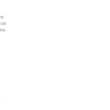
que
 cet
hui.
s