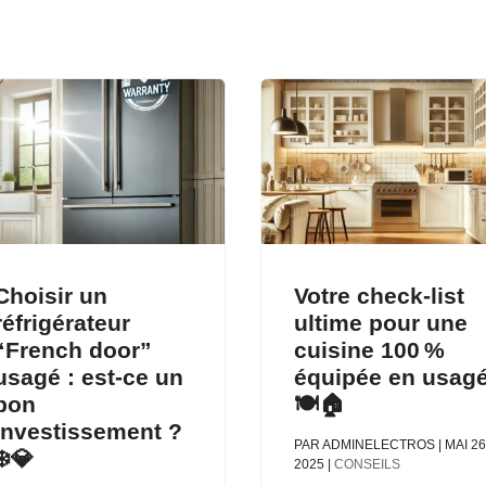
Choisir un
Votre check-list
réfrigérateur
ultime pour une
“French door”
cuisine 100 %
usagé : est-ce un
équipée en usag
bon
🍽️🏠
investissement ?
PAR
ADMINELECTROS
|
MAI 26
❄️💎
2025
|
CONSEILS