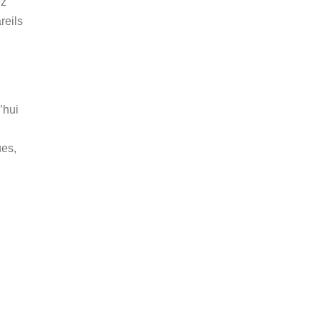
ez
reils
’hui
ues,