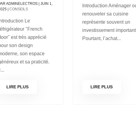
PAR
ADMINELECTROS
|
JUIN 1,
Introduction Aménager o
2025
|
CONSEILS
renouveler sa cuisine
Introduction Le
représente souvent un
réfrigérateur "French
investissement important
door" est très apprécié
Pourtant, l’achat...
pour son design
moderne, son espace
généreux et sa praticité.
l...
LIRE PLUS
LIRE PLUS