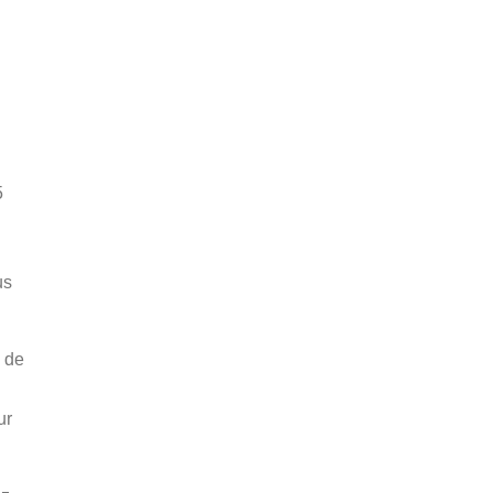
5
us
n de
ur