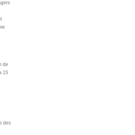
agers
t
rme
n de
a 15
ie des