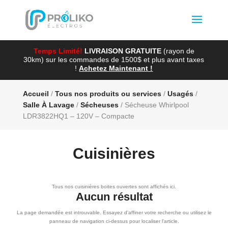
Temps Limité!
LIVRAISON GRATUITE
(rayon de
30km) sur les commandes de 1500$ et plus avant taxes
!
Achetez Maintenant !
Accueil
/
Tous nos produits ou services
/
Usagés
/
Salle À Lavage
/
Sécheuses
/ Sécheuse Whirlpool
LDR3822HQ1 – 120V – Compacte
Cuisinières
Tous nos cuisinières boites ouvertes sont affichés ici.
Aucun résultat
La page demandée est introuvable. Essayez d'affiner votre recherche ou utilisez le
panneau de navigation ci-dessus pour localiser l'article.