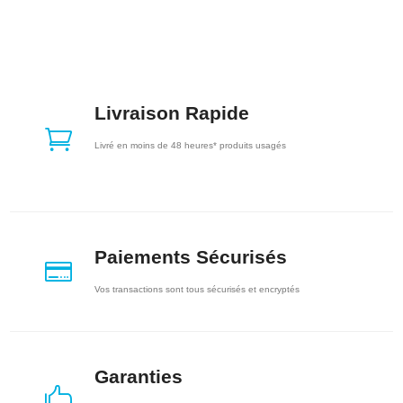
Livraison Rapide

Livré en moins de 48 heures* produits usagés
Paiements Sécurisés

Vos transactions sont tous sécurisés et encryptés
Garanties
