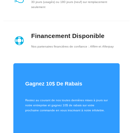
30 jours (usagés) ou 180 jours (neuf) sur remplacement
seulement
Financement Disponible

Nos partenaires financières de confiance :
Affirm
et
Afterpay
Gagnez 10$ De Rabais
Restez au courant de nos toutes dernières mises à jours sur
notre entreprise et gagnez 10$ de rabais sur votre
prochaine commande en vous inscrivant à notre infolettre.