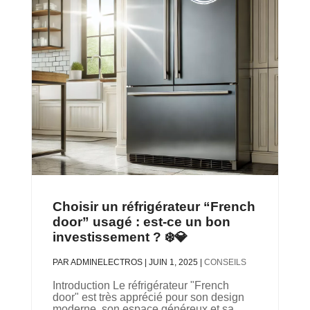
Choisir un réfrigérateur “French
door” usagé : est-ce un bon
investissement ? ❄️💎
PAR
ADMINELECTROS
|
JUIN 1, 2025
|
CONSEILS
Introduction Le réfrigérateur "French
door" est très apprécié pour son design
moderne, son espace généreux et sa