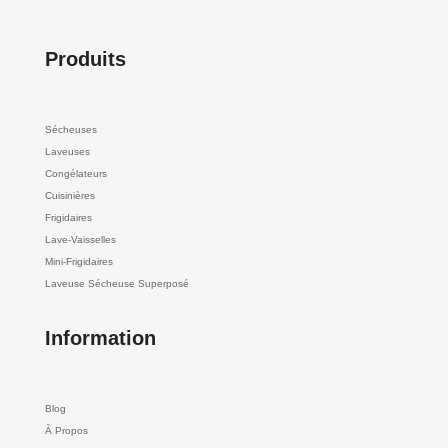
Produits
Sécheuses
Laveuses
Congélateurs
Cuisinières
Frigidaires
Lave-Vaisselles
Mini-Frigidaires
Laveuse Sécheuse Superposé
Information
Blog
À Propos