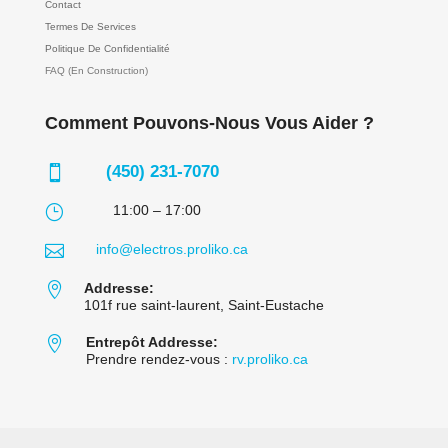
Contact
Termes De Services
Politique De Confidentialité
FAQ (En Construction)
Comment Pouvons-Nous Vous Aider ?
(450) 231-7070

}
11:00 – 17:00

info@electros.proliko.ca

Addresse:
101f rue saint-laurent, Saint-Eustache

Entrepôt Addresse:
Prendre rendez-vous :
rv.proliko.ca