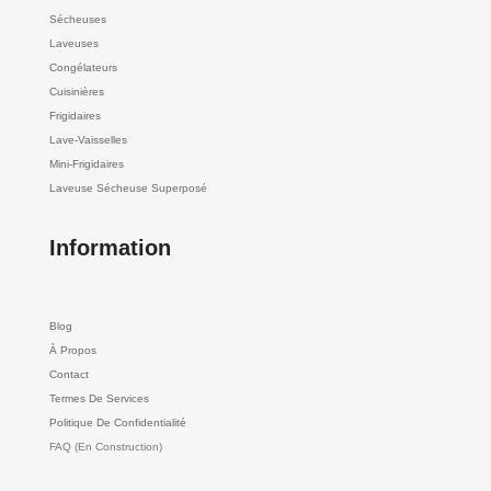
Sécheuses
Laveuses
Congélateurs
Cuisinières
Frigidaires
Lave-Vaisselles
Mini-Frigidaires
Laveuse Sécheuse Superposé
Information
Blog
À Propos
Contact
Termes De Services
Politique De Confidentialité
FAQ (En Construction)