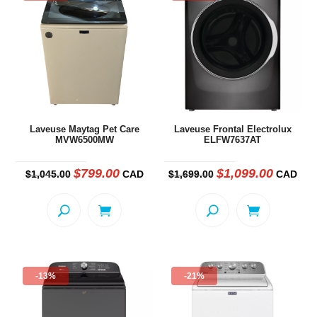
ancien
Laveuse Maytag Pet Care
Laveuse Frontal Electrolux
MVW6500MW
ELFW7637AT
$
799.00
$
1,099.00
Le
Le
Le
Le
$
1,045.00
CAD
$
1,699.00
CAD
prix
prix
prix
prix
initial
actuel
initial
actuel
était :
est :
était :
est :
$1,045.00.
$799.00.
$1,699.00.
$1,099.00
-13%
-21%