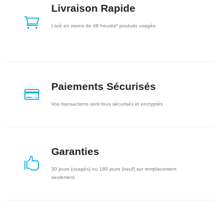
Livraison Rapide

Livré en moins de 48 heures* produits usagés
Paiements Sécurisés

Vos transactions sont tous sécurisés et encryptés
Garanties

30 jours (usagés) ou 180 jours (neuf) sur remplacement
seulement