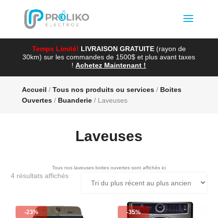
Temps Limité!
LIVRAISON GRATUITE
(rayon de
30km) sur les commandes de 1500$ et plus avant taxes
!
Achetez Maintenant !
Accueil
/
Tous nos produits ou services
/
Boites
Ouvertes
/
Buanderie
/ Laveuses
Laveuses
Tous nos laveuses boites ouvertes sont affichés ici
Trié
4 résultats affichés
du
plus
récent
au
-23%
-35%
plus