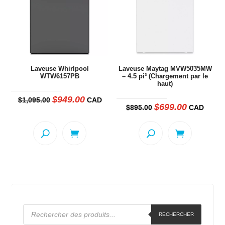
Laveuse Whirlpool
Laveuse Maytag MVW5035MW
WTW6157PB
– 4.5 pi³ (Chargement par le
haut)
$
949.00
Le
Le
$
1,095.00
CAD
prix
prix
$
699.00
Le
Le
$
895.00
CAD
initial
actuel
prix
prix
était :
est :
initial
actuel
$1,095.00.
$949.00.
était :
est :
$895.00.
$699.00.
Recherche
RECHERCHER
de