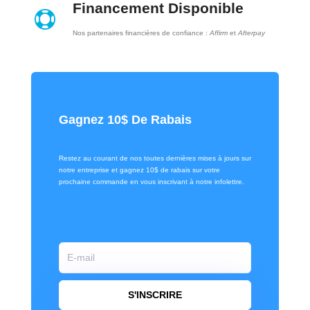
Financement Disponible

Nos partenaires financières de confiance :
Affirm
et
Afterpay
Gagnez 10$ De Rabais
Restez au courant de nos toutes dernières mises à jours sur
notre entreprise et gagnez 10$ de rabais sur votre
prochaine commande en vous inscrivant à notre infolettre.
S'INSCRIRE