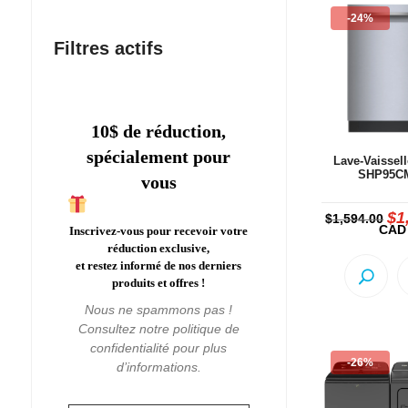
-24%
Filtres actifs
10$ de réduction,
spécialement pour
Lave-Vaissel
SHP95C
vous
$
1
Le
$
1,594.00
pri
CAD
Inscrivez-vous pour recevoir votre
init
réduction exclusive,
étai
$1,
et restez informé de nos derniers
produits et offres !
Nous ne spammons pas !
Consultez notre
politique de
confidentialité
pour plus
-26%
d’informations.