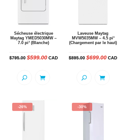
Sécheuse électrique
Laveuse Maytag
Maytag YMED5030MW –
MVW5035MW – 4.5 pi³
7.0 pi³ (Blanche)
(Chargement par le haut)
$
599.00
$
699.00
Le
Le
Le
Le
$
795.00
CAD
$
895.00
CAD
prix
prix
prix
prix
l
initial
actuel
initial
actuel
était :
est :
était :
est :
00.
$795.00.
$599.00.
$895.00.
$699.00.
-26%
-30%