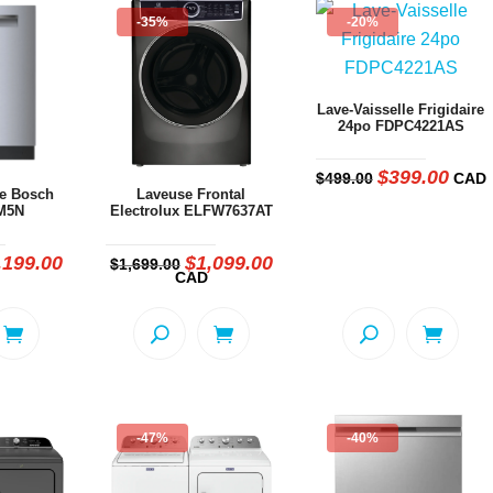
-35%
-20%
Lave-Vaisselle Frigidaire
24po FDPC4221AS
$
399.00
Le
Le
$
499.00
CAD
prix
prix
le Bosch
Laveuse Frontal
initial
actue
M5N
Electrolux ELFW7637AT
était :
est :
$499.00.
$399.
,199.00
$
1,099.00
Le
Le
Le
$
1,699.00
x
prix
prix
prix
CAD
ial
actuel
initial
actuel
t :
est :
était :
est :
594.00.
$1,199.00.
$1,699.00.
$1,099.00.
-47%
-40%