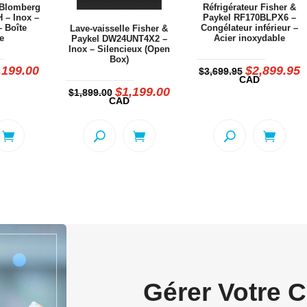
 Blomberg
Réfrigérateur Fisher &
 – Inox –
Paykel RF170BLPX6 –
– Boîte
Congélateur inférieur –
Lave-vaisselle Fisher &
e
Acier inoxydable
Paykel DW24UNT4X2 –
Inox – Silencieux (Open
Box)
,199.00
$
2,899.95
Le
Le
L
$
3,699.95
x
prix
prix
p
CAD
ial
actuel
initial
a
$
1,199.00
Le
Le
$
1,899.00
t :
est :
était :
e
prix
prix
CAD
449.00.
$1,199.00.
$3,699.95.
$
initial
actuel
était :
est :
$1,899.00.
$1,199.00.
Gérer Votre 