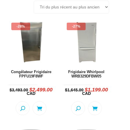
-28%
-27%
Congélateur Frigidaire
Frigidaire Whirlpool
FPFU19F8WF
WRB329DFBW05
$
2,499.00
$
1,199.00
e
Le
Le
Le
Le
$
3,493.00
$
1,645.00
rix
prix
prix
prix
prix
CAD
CAD
ctuel
initial
actuel
initial
actuel
st :
était :
est :
était :
est :
1,099.00.
$3,493.00.
$2,499.00.
$1,645.00.
$1,199.00.