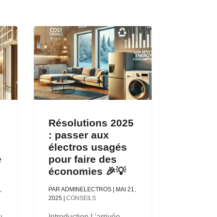
Résolutions 2025
: passer aux
électros usagés
é
pour faire des
économies 🎉💡
,
PAR
ADMINELECTROS
|
MAI 21,
2025
|
CONSEILS
u
Introduction L'arrivée