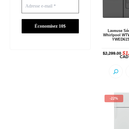
Laveuse Sé
Whirlpool WT
YWED61
$
1
Le
$
2,299.00
pri
CAD
init
étai
$2,
-22%