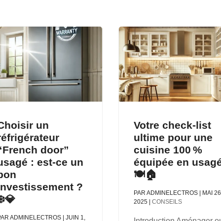
Choisir un
Votre check-list
réfrigérateur
ultime pour une
“French door”
cuisine 100 %
usagé : est-ce un
équipée en usag
bon
🍽️🏠
investissement ?
PAR
ADMINELECTROS
|
MAI 26
❄️💎
2025
|
CONSEILS
PAR
ADMINELECTROS
|
JUIN 1,
Introduction Aménager o