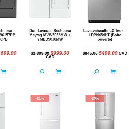
cheuse
Duo Laveuse Sécheuse
Lave-vaisselle LG Inox –
W6157PB,
Maytag MVW5035MW +
LDPN454HT (Boîte
50PB
YMED5030MW
ouverte)
,699.00
$
999.00
$
499.00
Le
Le
Le
Le
Le
$
1,899.00
$
845.00
CAD
x
prix
prix
prix
prix
prix
CAD
ial
actuel
initial
actuel
initial
actue
t :
est :
était :
est :
était :
est :
299.00.
$1,699.00.
$1,899.00.
$999.00.
$845.00.
$499.
-21%
-20%