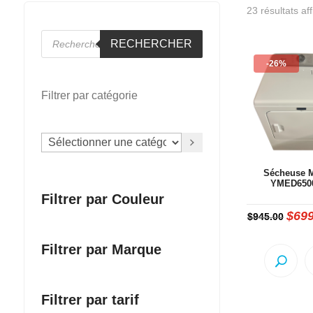
23 résultats af
Recherche
RECHERCHER
de
-26%
produits
Filtrer par catégorie
Sélectionner
une
Sécheuse 
catégorie
YMED65
Filtrer par Couleur
$
699
Le
$
945.00
prix
initial
était :
Filtrer par Marque
$945.
Filtrer par tarif