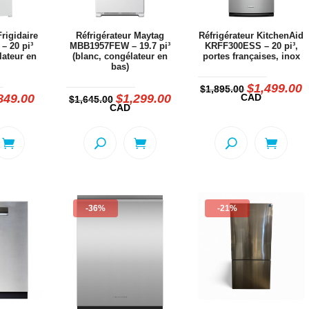
Frigidaire
Réfrigérateur Maytag
Réfrigérateur KitchenAid
– 20 pi³
MBB1957FEW – 19.7 pi³
KRFF300ESS – 20 pi³,
lateur en
(blanc, congélateur en
portes françaises, inox
bas)
$
1,499.00
Le
L
$
1,895.00
prix
p
849.00
$
1,299.00
CAD
e
Le
Le
Le
$
1,645.00
initial
a
ix
prix
prix
prix
CAD
était :
e
itial
actuel
initial
actuel
$1,895.00.
$
ait :
est :
était :
est :
,099.00.
$849.00.
$1,645.00.
$1,299.00.
-36%
-21%