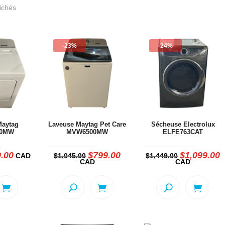
Trié
fichés
du
plus
-23%
-24%
récent
au
plus
ancien
Maytag
Laveuse Maytag Pet Care
Sécheuse Electrolux
00MW
MVW6500MW
ELFE763CAT
.00
$
799.00
$
1,099.00
Le
Le
Le
Le
L
CAD
$
1,045.00
$
1,449.00
prix
prix
prix
prix
p
CAD
CAD
actuel
initial
actuel
initial
a
est :
était :
est :
était :
e
00.
$699.00.
$1,045.00.
$799.00.
$1,449.00.
$