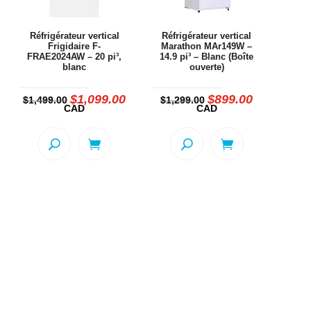
Réfrigérateur vertical
Réfrigérateur vertical
Frigidaire F-
Marathon MAr149W –
FRAE2024AW – 20 pi³,
14.9 pi³ – Blanc (Boîte
blanc
ouverte)
e
rix
$
1,099.00
$
899.00
Le
Le
Le
Le
$
1,499.00
$
1,299.00
ctuel
prix
prix
prix
prix
CAD
CAD
st :
initial
actuel
initial
actuel
1,499.00.
était :
est :
était :
est :
$1,499.00.
$1,099.00.
$1,299.00.
$899.00.