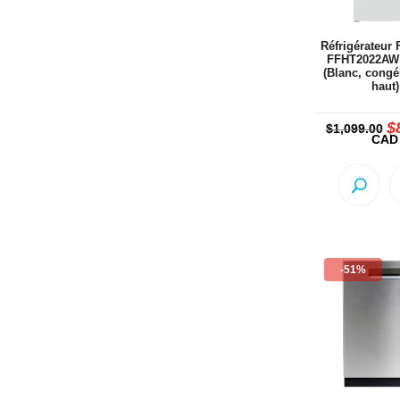
Réfrigérateur 
FFHT2022AW 
(Blanc, congé
haut)
$
L
$
1,099.00
pr
CAD
in
ét
$1
-51%