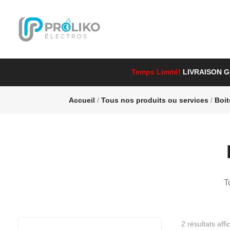
Temps Limité!
LIVRAISON 
Accueil
/
Tous nos produits ou services
/
Boit
T
2 résultats aff