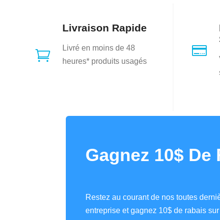
Livraison Rapide

Livré en moins de 48

heures* produits usagés
Gagnez 10$ De 
Restez au courant de nos toutes derniè
entreprise et gagnez 10$ de rabais s