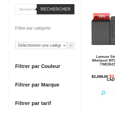
Recherche
RECHERCHER
de
-26%
produits
Filtrer par catégorie
Sélectionner
une
Laveuse Sé
catégorie
Whirlpool WT
YWED61
Filtrer par Couleur
$
1
Le
$
2,299.00
pri
CAD
init
Filtrer par Marque
étai
$2,
Filtrer par tarif