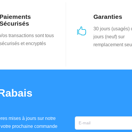
Paiements
Garanties
Sécurisés
30 jours (usagés)

Vos transactions sont tous
jours (neuf) sur
sécurisés et encryptés
remplacement seu
Rabais
res mises à jours sur notre
ur votre prochaine commande