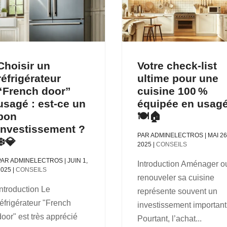
Choisir un
Votre check-list
réfrigérateur
ultime pour une
“French door”
cuisine 100 %
usagé : est-ce un
équipée en usag
bon
🍽️🏠
investissement ?
PAR
ADMINELECTROS
|
MAI 26
❄️💎
2025
|
CONSEILS
PAR
ADMINELECTROS
|
JUIN 1,
Introduction Aménager o
2025
|
CONSEILS
renouveler sa cuisine
Introduction Le
représente souvent un
réfrigérateur "French
investissement important
door" est très apprécié
Pourtant, l’achat...