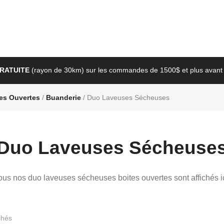
GRATUITE
(rayon de 30km) sur les commandes de 1500$ et plus avant 
es Ouvertes
/
Buanderie
/ Duo Laveuses Sécheuses
Duo Laveuses Sécheuse
ous nos duo laveuses sécheuses boites ouvertes sont affichés ic
Trié
ichés