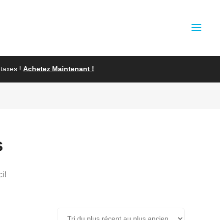
taxes !
Achetez Maintenant !
s
i!