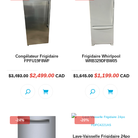
ancien
Congélateur Frigidaire
Frigidaire Whirlpool
FPFU19F8WF
WRB329DFBW05
$
2,499.00
$
1,199.00
Le
Le
Le
Le
$
3,493.00
CAD
$
1,645.00
CAD
prix
prix
prix
prix
initial
actuel
initial
actuel
était :
est :
était :
est :
$3,493.00.
$2,499.00.
$1,645.00.
$1,199.00
-24%
-20%
Lave-Vaisselle Frigidaire 24po