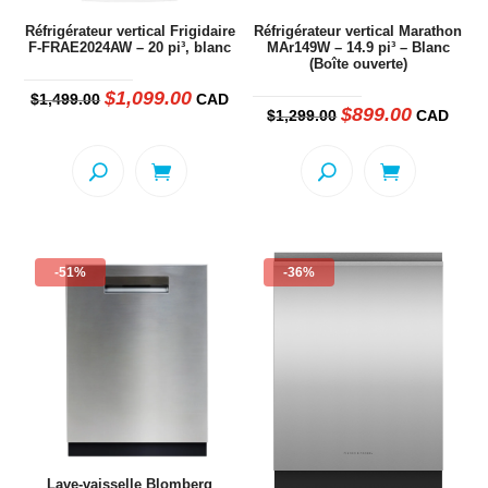
Réfrigérateur vertical Frigidaire
Réfrigérateur vertical Marathon
F-FRAE2024AW – 20 pi³, blanc
MAr149W – 14.9 pi³ – Blanc
(Boîte ouverte)
$
1,099.00
Le
Le
$
1,499.00
CAD
prix
prix
$
899.00
Le
Le
$
1,299.00
CAD
initial
actuel
prix
prix
était :
est :
initial
actuel
$1,499.00.
$1,099.00.
était :
est :
$1,299.00.
$899.00.
-51%
-36%
Lave-vaisselle Blomberg