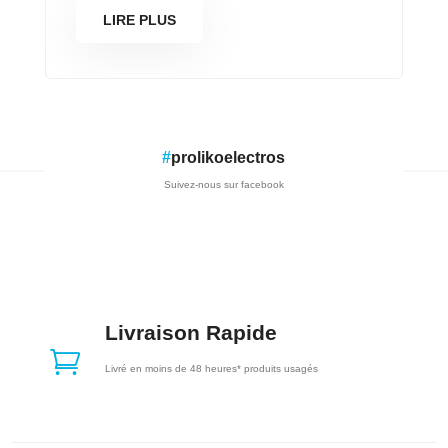
LIRE PLUS
#
prolikoelectros
Suivez-nous sur facebook
Livraison Rapide

Livré en moins de 48 heures* produits usagés