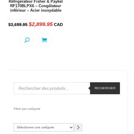
Réfrigérateur Fisher & Paykel
RF170BLPX6 – Congélateur
inférieur – Acier inoxydable
$
2,899.95
Le
Le
$
3,699.95
CAD
prix
prix
initial
actuel
était :
est :
$3,699.95.
$2,899.95.
Recherche
RECHERCHER
de
produits
Filtrer par catégorie
Sélectionner
une