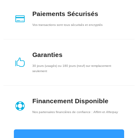
Paiements Sécurisés

Vos transactions sont tous sécurisés et encryptés
Garanties

30 jours (usagés) ou 180 jours (neuf) sur remplacement
seulement
Financement Disponible

Nos partenaires financières de confiance :
Affirm
et
Afterpay