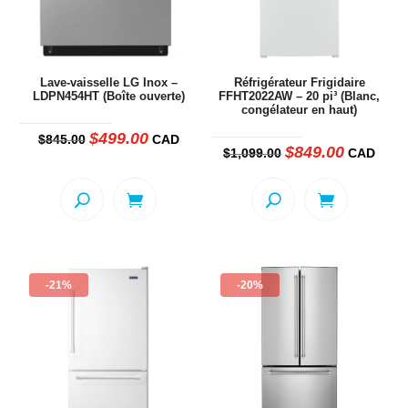
Lave-vaisselle LG Inox –
Réfrigérateur Frigidaire
LDPN454HT (Boîte ouverte)
FFHT2022AW – 20 pi³ (Blanc,
congélateur en haut)
$
499.00
Le
Le
$
845.00
CAD
prix
prix
$
849.00
Le
Le
$
1,099.00
CAD
initial
actuel
prix
prix
était :
est :
initial
actuel
$845.00.
$499.00.
était :
est :
$1,099.00.
$849.00.
-21%
-20%