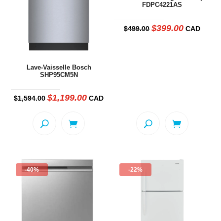
FDPC4221AS
$
399.00
Le
Le
$
499.00
CAD
prix
prix
initial
actuel
était :
est :
$499.00.
$399.00.
Lave-Vaisselle Bosch
SHP95CM5N
$
1,199.00
Le
Le
$
1,594.00
CAD
prix
prix
initial
actuel
était :
est :
$1,594.00.
$1,199.00.
-40%
-22%