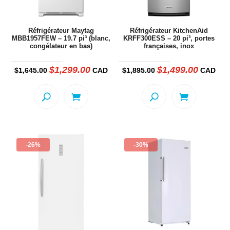
Réfrigérateur Maytag
Réfrigérateur KitchenAid
MBB1957FEW – 19.7 pi³ (blanc,
KRFF300ESS – 20 pi³, portes
congélateur en bas)
françaises, inox
$
1,299.00
$
1,499.00
Le
Le
Le
Le
$
1,645.00
CAD
$
1,895.00
CAD
prix
prix
prix
prix
initial
actuel
initial
actuel
était :
est :
était :
est :
$1,645.00.
$1,299.00.
$1,895.00.
$1,499.00
-26%
-30%