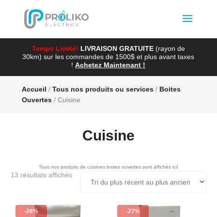
Temps Limité!
LIVRAISON GRATUITE
(rayon de
30km) sur les commandes de 1500$ et plus avant taxes
!
Achetez Maintenant !
Accueil
/
Tous nos produits ou services
/
Boites
Ouvertes
/ Cuisine
Cuisine
Tous nos produits de cuisines boites ouvertes sont affichés ici!
Trié
13 résultats affichés
du
plus
récent
au
-28%
-27%
plus