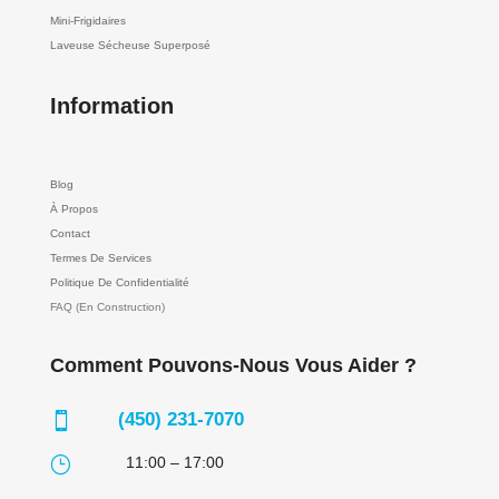
Mini-Frigidaires
Laveuse Sécheuse Superposé
Information
Blog
À Propos
Contact
Termes De Services
Politique De Confidentialité
FAQ (En Construction)
Comment Pouvons-Nous Vous Aider ?
(450) 231-7070

}
11:00 – 17:00