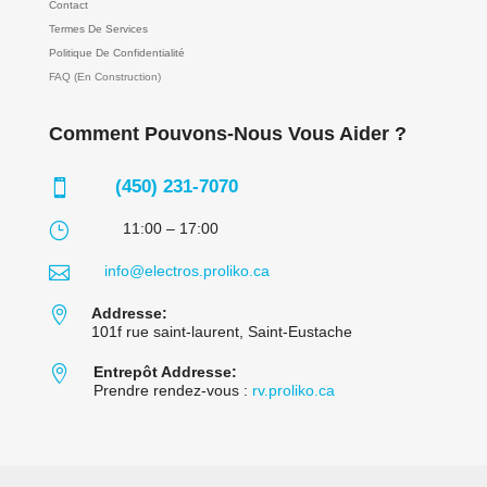
Contact
Termes De Services
Politique De Confidentialité
FAQ (En Construction)
Comment Pouvons-Nous Vous Aider ?
(450) 231-7070

}
11:00 – 17:00

info@electros.proliko.ca

Addresse:
101f rue saint-laurent, Saint-Eustache

Entrepôt Addresse:
Prendre rendez-vous :
rv.proliko.ca