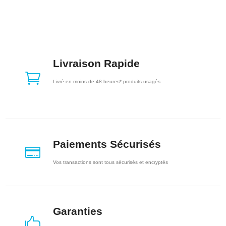
Livraison Rapide

Livré en moins de 48 heures* produits usagés
Paiements Sécurisés

Vos transactions sont tous sécurisés et encryptés
Garanties
