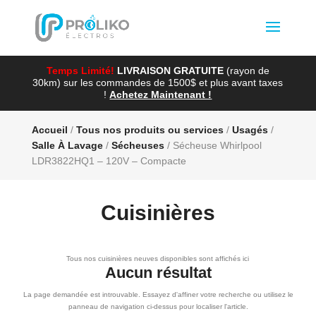
Temps Limité!
LIVRAISON GRATUITE
(rayon de
30km) sur les commandes de 1500$ et plus avant taxes
!
Achetez Maintenant !
Accueil
/
Tous nos produits ou services
/
Usagés
/
Salle À Lavage
/
Sécheuses
/ Sécheuse Whirlpool
LDR3822HQ1 – 120V – Compacte
Cuisinières
Tous nos cuisinières neuves disponibles sont affichés ici
Aucun résultat
La page demandée est introuvable. Essayez d'affiner votre recherche ou utilisez le
panneau de navigation ci-dessus pour localiser l'article.