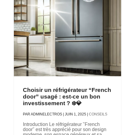
Choisir un réfrigérateur “French
door” usagé : est-ce un bon
investissement ? ❄️💎
PAR
ADMINELECTROS
|
JUIN 1, 2025
|
CONSEILS
Introduction Le réfrigérateur "French
door" est très apprécié pour son design
moderne, son espace généreux et sa