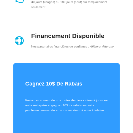
30 jours (usagés) ou 180 jours (neuf) sur remplacement
seulement
Financement Disponible

Nos partenaires financières de confiance :
Affirm
et
Afterpay
Gagnez 10$ De Rabais
Restez au courant de nos toutes dernières mises à jours sur
notre entreprise et gagnez 10$ de rabais sur votre
prochaine commande en vous inscrivant à notre infolettre.