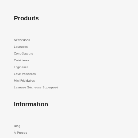
Produits
Sécheuses
Laveuses
Congélateurs
Cuisinières
Frigidaires
Lave-Vaisselles
Mini-Frigidaires
Laveuse Sécheuse Superposé
Information
Blog
À Propos