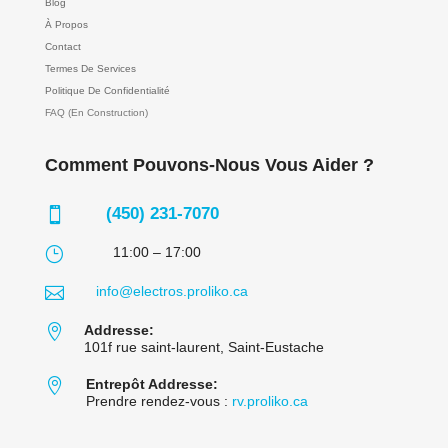
Blog
À Propos
Contact
Termes De Services
Politique De Confidentialité
FAQ (En Construction)
Comment Pouvons-Nous Vous Aider ?
(450) 231-7070

}
11:00 – 17:00

info@electros.proliko.ca

Addresse:
101f rue saint-laurent, Saint-Eustache

Entrepôt Addresse:
Prendre rendez-vous :
rv.proliko.ca