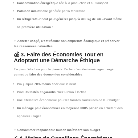
Consommation énergétique
liée à la production et au transport.
Pollution industrielle
générée par la fabrication.
Un réfrigérateur neuf peut générer jusqu’à 300 kg de CO₂ avant même
sa première utilisation !
✅
Acheter usagé, c’est réduire son empreinte écologique et préserver
les ressources naturelles.
💰
3. Faire des Économies Tout en
Adoptant une Démarche Éthique
En plus d’être bon pour la planète, l’achat d’un électroménager usagé
permet de
faire des économies considérables
.
Prix jusqu’à
70% moins cher
que le neuf.
Produits
testés et garantis
chez Proliko Électros.
Une alternative économique pour les familles soucieuses de leur budget.
Un ménage peut économiser en moyenne 500$ par an
en achetant des
appareils usagés.
✅
Consommer responsable tout en maîtrisant son budget.