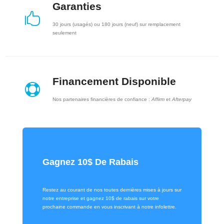
Garanties

30 jours (usagés) ou 180 jours (neuf) sur remplacement
seulement
Financement Disponible

Nos partenaires financières de confiance :
Affirm
et
Afterpay
Gagnez 10$ De Rabais
Restez au courant de nos toutes dernières mises à jours sur
notre entreprise et gagnez 10$ de rabais sur votre
prochaine commande en vous inscrivant à notre infolettre.