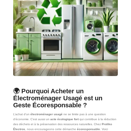
🌍
Pourquoi Acheter un
Électroménager Usagé est un
Geste Écoresponsable ?
L’achat d’un
électroménager usagé
ne se limite pas à une question
d’économie. C’est aussi un
acte écologique fort
qui contribue à la réduction
des déchets et à la préservation des ressources naturelles. Chez
Proliko
Électros
, nous encourageons cette démarche
écoresponsable
. Voici