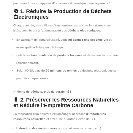
pourquoi choisir un appareil d’occasion est bénéfique pour la planète !
🔄
1. Réduire la Production de Déchets
Électroniques
Chaque année, des millions d’électroménagers encore fonctionnels sont
jetés, contribuant à l’augmentation des
déchets électroniques
.
En achetant un appareil usagé, vous
lui donnez une seconde vie
et
évitez qu’il ne finisse en décharge.
Cela limite l’
accumulation de produits toxiques
et de métaux lourds dans
l’environnement.
Selon l’ONU, plus de
50 millions de tonnes
de déchets électroniques sont
produits chaque année.
✅
Moins de déchets, plus de durabilité !
🔋
2. Préserver les Ressources Naturelles
et Réduire l’Empreinte Carbone
La fabrication d’un nouvel électroménager nécessite
d’importantes
ressources naturelles
et émet une quantité élevée de CO₂.
Extraction des métaux rares
(cuivre, aluminium, lithium, etc.).