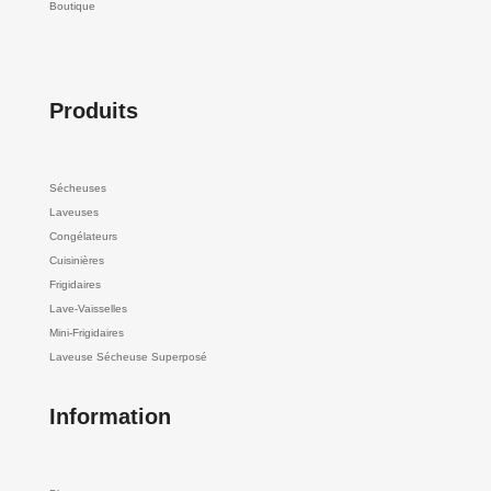
Boutique
Produits
Sécheuses
Laveuses
Congélateurs
Cuisinières
Frigidaires
Lave-Vaisselles
Mini-Frigidaires
Laveuse Sécheuse Superposé
Information