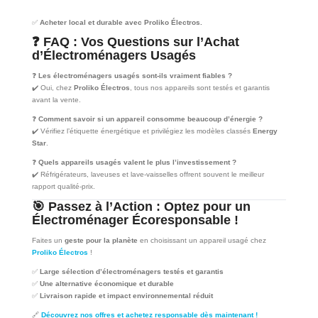
✅
Acheter local et durable avec Proliko Électros.
❓
FAQ : Vos Questions sur l’Achat
d’Électroménagers Usagés
❓
Les électroménagers usagés sont-ils vraiment fiables ?
✔️ Oui, chez
Proliko Électros
, tous nos appareils sont testés et garantis
avant la vente.
❓
Comment savoir si un appareil consomme beaucoup d’énergie ?
✔️ Vérifiez l’étiquette énergétique et privilégiez les modèles classés
Energy
Star
.
❓
Quels appareils usagés valent le plus l’investissement ?
✔️ Réfrigérateurs, laveuses et lave-vaisselles offrent souvent le meilleur
rapport qualité-prix.
🎯
Passez à l’Action : Optez pour un
Électroménager Écoresponsable !
Faites un
geste pour la planète
en choisissant un appareil usagé chez
Proliko Électros
!
✅
Large sélection d’électroménagers testés et garantis
✅
Une alternative économique et durable
✅
Livraison rapide et impact environnemental réduit
🔗
Découvrez nos offres et achetez responsable dès maintenant !