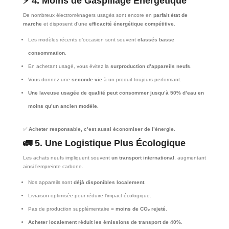
⚡
4. Moins de Gaspillage Énergétique
De nombreux électroménagers usagés sont encore en
parfait état de
marche
et disposent d’une
efficacité énergétique compétitive
.
Les modèles récents d’occasion sont souvent
classés basse
consommation
.
En achetant usagé, vous évitez la
surproduction d’appareils neufs
.
Vous donnez une
seconde vie
à un produit toujours performant.
Une laveuse usagée de qualité peut consommer jusqu’à 50% d’eau en
moins qu’un ancien modèle.
✅
Acheter responsable, c’est aussi économiser de l’énergie.
🚛
5. Une Logistique Plus Écologique
Les achats neufs impliquent souvent
un transport international
, augmentant
ainsi l’empreinte carbone.
Nos appareils sont
déjà disponibles localement
.
Livraison optimisée pour réduire l’impact écologique.
Pas de production supplémentaire =
moins de CO₂ rejeté
.
Acheter localement réduit les émissions de transport de 40%.