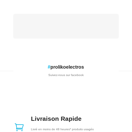
#
prolikoelectros
Suivez-nous sur facebook
Livraison Rapide

Livré en moins de 48 heures* produits usagés