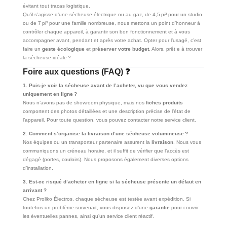
évitant tout tracas logistique.
Qu’il s’agisse d’une sécheuse électrique ou au gaz, de 4,5 pi³ pour un studio
ou de 7 pi³ pour une famille nombreuse, nous mettons un point d’honneur à
contrôler chaque appareil, à garantir son bon fonctionnement et à vous
accompagner avant, pendant et après votre achat. Opter pour l’usagé, c’est
faire un
geste écologique
et
préserver votre budget
. Alors, prêt·e à trouver
la sécheuse idéale ?
Foire aux questions (FAQ) ❓
1. Puis-je voir la sécheuse avant de l’acheter, vu que vous vendez
uniquement en ligne ?
Nous n’avons pas de showroom physique, mais nos
fiches produits
comportent des photos détaillées et une description précise de l’état de
l’appareil. Pour toute question, vous pouvez contacter notre service client.
2. Comment s’organise la livraison d’une sécheuse volumineuse ?
Nos équipes ou un transporteur partenaire assurent la
livraison
. Nous vous
communiquons un créneau horaire, et il suffit de vérifier que l’accès est
dégagé (portes, couloirs). Nous proposons également diverses options
d’installation.
3. Est-ce risqué d’acheter en ligne si la sécheuse présente un défaut en
arrivant ?
Chez Proliko Électros, chaque sécheuse est testée avant expédition. Si
toutefois un problème survenait, vous disposez d’une
garantie
pour couvrir
les éventuelles pannes, ainsi qu’un service client réactif.