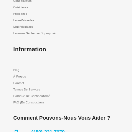
Congélateurs
Cuisinières
Frigidaires
Lave-Vaisselles
Mini-Frigidaires
Laveuse Sécheuse Superposé
Information
Blog
À Propos
Contact
Termes De Services
Politique De Confidentialité
FAQ (En Construction)
Comment Pouvons-Nous Vous Aider ?