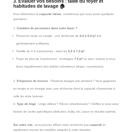
3. Évaluer vos besoins : taille du foyer et
habitudes de lavage 🏠
Pour déterminer la
capacité idéale
, commencez par vous poser quelques
questions :
Combien de personnes dans votre foyer ?
Personne seule ou couple : une sécheuse de
4,0 à 5,0 pi³
est
généralement suffisante.
Famille de 3 à 4 personnes : visez les
5,0 à 7,0 pi³
.
Foyer de plus de 4 personnes : envisagez
7,0 pi³
ou plus, surtout si vous
lavez régulièrement des articles volumineux (draps, couvertures).
Fréquence de lessive
: Plusieurs lavages par semaine ? Vous gagnerez
en temps et en énergie avec une sécheuse dont la capacité s’harmonise à
celle de votre laveuse.
Type de linge
: Linge délicat ? Pièces volumineuses ? Vérifiez si vous avez
besoin de cycles spécifiques (delicates, bulky, etc.) pour un résultat optimal.
Sur notre site
, vous pouvez affiner votre recherche par
capacité
et
rapidement trouver les modèles adaptés à votre situation.