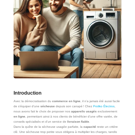
Introduction
Avec la démocratisation du
commerce en ligne
, il n’a jamais été aussi facile
de s’équiper d’une
sécheuse
depuis son canapé ! Chez
Proliko Électros
,
nous avons fait le choix de proposer nos
appareils usagés
exclusivement
en ligne
, permettant ainsi à nos clients de bénéficier d’une offre variée, de
conseils spécialisés et d’un service de
livraison fiable
.
Dans la quête de la sécheuse usagée parfaite, la
capacité
reste un critère
clé. Une sécheuse trop petite vous obligera à multiplier les charges, tandis