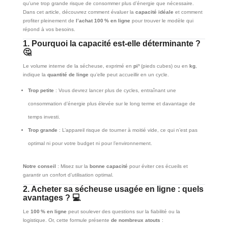
qu’une trop grande risque de consommer plus d’énergie que nécessaire.
Dans cet article, découvrez comment évaluer la
capacité idéale
et comment
profiter pleinement de
l’achat 100 % en ligne
pour trouver le modèle qui
répond à vos besoins.
1. Pourquoi la capacité est-elle déterminante ?
🤔
Le volume interne de la sécheuse, exprimé en
pi³
(pieds cubes) ou en
kg
,
indique la
quantité de linge
qu’elle peut accueillir en un cycle.
Trop petite
: Vous devrez lancer plus de cycles, entraînant une
consommation d’énergie plus élevée sur le long terme et davantage de
temps investi.
Trop grande
: L’appareil risque de tourner à moitié vide, ce qui n’est pas
optimal ni pour votre budget ni pour l’environnement.
Notre conseil
: Misez sur la
bonne capacité
pour éviter ces écueils et
garantir un confort d’utilisation optimal.
2. Acheter sa sécheuse usagée en ligne : quels
avantages ? 💻
Le
100 % en ligne
peut soulever des questions sur la fiabilité ou la
logistique. Or, cette formule présente
de nombreux atouts
: