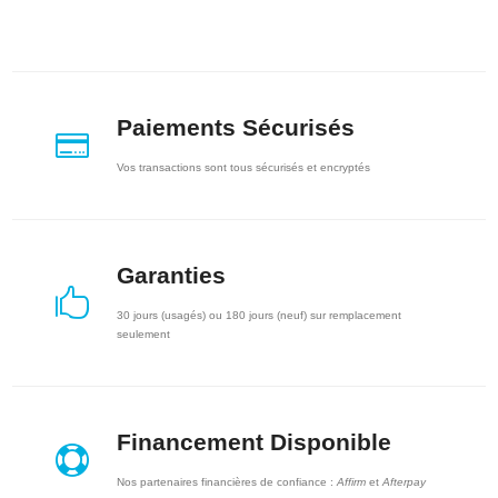
Paiements Sécurisés

Vos transactions sont tous sécurisés et encryptés
Garanties

30 jours (usagés) ou 180 jours (neuf) sur remplacement
seulement
Financement Disponible

Nos partenaires financières de confiance :
Affirm
et
Afterpay