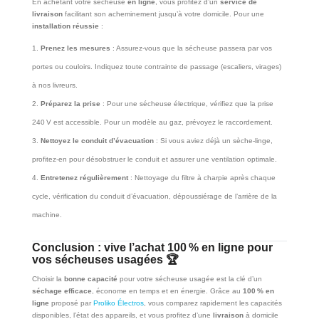
En achetant votre sécheuse
en ligne
, vous profitez d’un
service de
livraison
facilitant son acheminement jusqu’à votre domicile. Pour une
installation réussie
:
Prenez les mesures
: Assurez-vous que la sécheuse passera par vos
portes ou couloirs. Indiquez toute contrainte de passage (escaliers, virages)
à nos livreurs.
Préparez la prise
: Pour une sécheuse électrique, vérifiez que la prise
240 V est accessible. Pour un modèle au gaz, prévoyez le raccordement.
Nettoyez le conduit d’évacuation
: Si vous aviez déjà un sèche-linge,
profitez-en pour désobstruer le conduit et assurer une ventilation optimale.
Entretenez régulièrement
: Nettoyage du filtre à charpie après chaque
cycle, vérification du conduit d’évacuation, dépoussiérage de l’arrière de la
machine.
Conclusion : vive l’achat 100 % en ligne pour
vos sécheuses usagées 🏆
Choisir la
bonne capacité
pour votre sécheuse usagée est la clé d’un
séchage efficace
, économe en temps et en énergie. Grâce au
100 % en
ligne
proposé par
Proliko Électros
, vous comparez rapidement les capacités
disponibles, l’état des appareils, et vous profitez d’une
livraison
à domicile