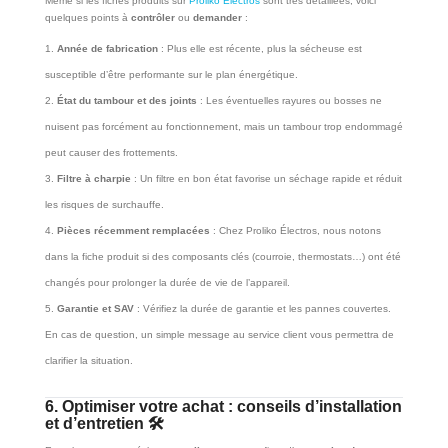
Même si les fiches produits sur
Proliko Électros
sont très détaillées, voici
quelques points à
contrôler
ou
demander
:
Année de fabrication
: Plus elle est récente, plus la sécheuse est
susceptible d’être performante sur le plan énergétique.
État du tambour et des joints
: Les éventuelles rayures ou bosses ne
nuisent pas forcément au fonctionnement, mais un tambour trop endommagé
peut causer des frottements.
Filtre à charpie
: Un filtre en bon état favorise un séchage rapide et réduit
les risques de surchauffe.
Pièces récemment remplacées
: Chez Proliko Électros, nous notons
dans la fiche produit si des composants clés (courroie, thermostats…) ont été
changés pour prolonger la durée de vie de l’appareil.
Garantie et SAV
: Vérifiez la durée de garantie et les pannes couvertes.
En cas de question, un simple message au service client vous permettra de
clarifier la situation.
6. Optimiser votre achat : conseils d’installation
et d’entretien 🛠️