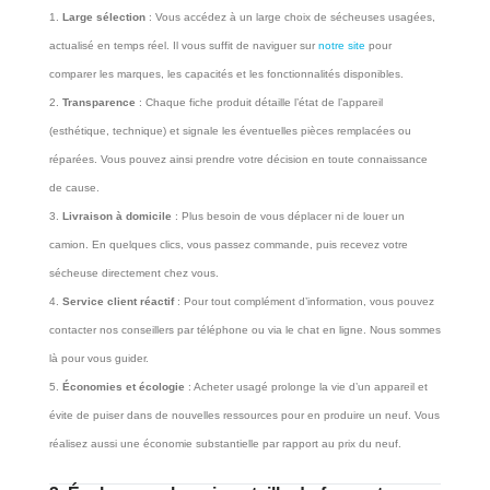
Large sélection
: Vous accédez à un large choix de sécheuses usagées,
actualisé en temps réel. Il vous suffit de naviguer sur
notre site
pour
comparer les marques, les capacités et les fonctionnalités disponibles.
Transparence
: Chaque fiche produit détaille l’état de l’appareil
(esthétique, technique) et signale les éventuelles pièces remplacées ou
réparées. Vous pouvez ainsi prendre votre décision en toute connaissance
de cause.
Livraison à domicile
: Plus besoin de vous déplacer ni de louer un
camion. En quelques clics, vous passez commande, puis recevez votre
sécheuse directement chez vous.
Service client réactif
: Pour tout complément d’information, vous pouvez
contacter nos conseillers par téléphone ou via le chat en ligne. Nous sommes
là pour vous guider.
Économies et écologie
: Acheter usagé prolonge la vie d’un appareil et
évite de puiser dans de nouvelles ressources pour en produire un neuf. Vous
réalisez aussi une économie substantielle par rapport au prix du neuf.