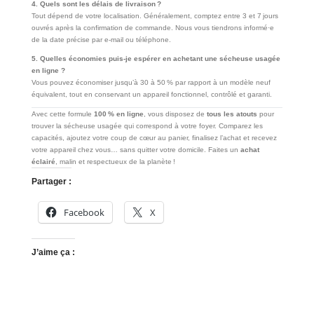
4. Quels sont les délais de livraison ?
Tout dépend de votre localisation. Généralement, comptez entre 3 et 7 jours
ouvrés après la confirmation de commande. Nous vous tiendrons informé·e
de la date précise par e-mail ou téléphone.
5. Quelles économies puis-je espérer en achetant une sécheuse usagée
en ligne ?
Vous pouvez économiser jusqu’à 30 à 50 % par rapport à un modèle neuf
équivalent, tout en conservant un appareil fonctionnel, contrôlé et garanti.
Avec cette formule
100 % en ligne
, vous disposez de
tous les atouts
pour
trouver la sécheuse usagée qui correspond à votre foyer. Comparez les
capacités, ajoutez votre coup de cœur au panier, finalisez l’achat et recevez
votre appareil chez vous… sans quitter votre domicile. Faites un
achat
éclairé
, malin et respectueux de la planète !
Partager :
Facebook
X
J’aime ça :