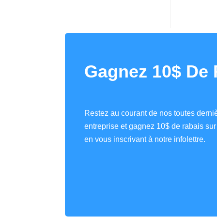
Gagnez 10$ De 
Restez au courant de nos toutes derniè
entreprise et gagnez 10$ de rabais s
en vous inscrivant à notre infolettre.