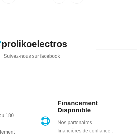
it :
est :
9.00.
$197.56.
#
prolikoelectros
Suivez-nous sur facebook
Financement
Disponible
 ou 180

Nos partenaires
financières de confiance :
lement