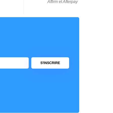
Affirm
et
Afterpay
S'INSCRIRE