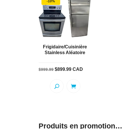
-10%
Frigidaire/Cuisinière
Stainless Aléatoire
Le
Le
$
899.99
CAD
$
999.99
prix
prix
initial
actuel
était :
est :
$999.99.
$899.99.
Produits en promotion…