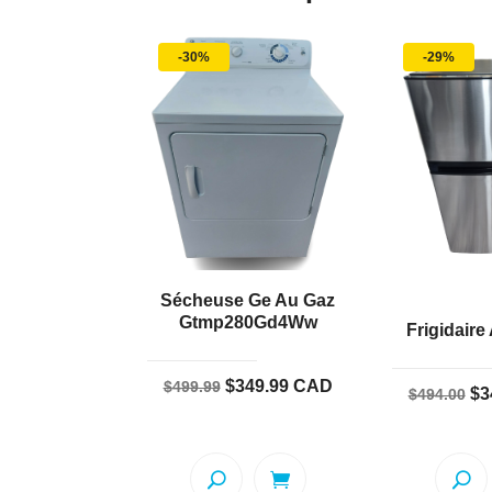
-30%
-29%
Sécheuse Ge Au Gaz
Gtmp280Gd4Ww
Frigidaire
Le
Le
$
349.99
CAD
$
499.99
Le
$
3
$
494.00
prix
prix
pr
initial
actuel
ini
était :
est :
éta