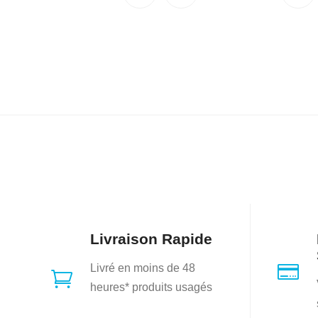
$499.99.
$349.99.
$4
Livraison Rapide

Livré en moins de 48

heures* produits usagés