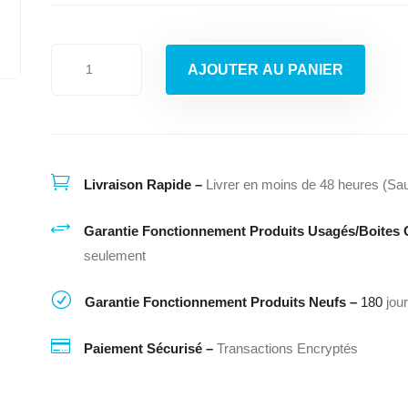
$699.00.
$599.00.
quantité
AJOUTER AU PANIER
de
Frigidaire/Cuisinière
Blanc
Aléatoire

Livraison Rapide –
Livrer en moins de 48 heures (Sau
+
Garantie Fonctionnement Produits Usagés/Boites 
seulement
R
Garantie Fonctionnement Produits Neufs –
180
jou

Paiement Sécurisé –
Transactions Encryptés