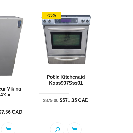
-35%
Poêle Kitchenaid
Kgss907Sss01
ur Viking
14Xm
Le
Le
$
571.35
CAD
$
879.00
prix
prix
Le
97.56
CAD
initial
actuel
x
prix
était :
est :
ial
actuel
$879.00.
$571.35.