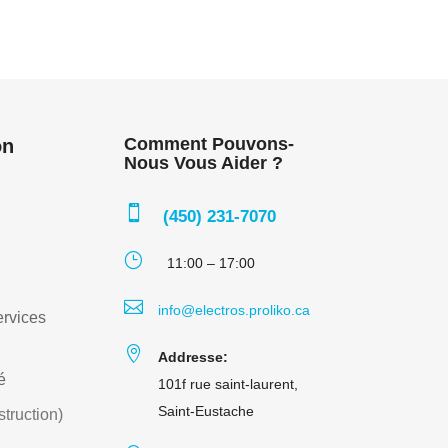
Comment Pouvons-
on
Nous Vous Aider ?

(450) 231-7070
}
11:00 – 17:00

info@electros.proliko.ca
rvices

Addresse:
é
101f rue saint-laurent,
Saint-Eustache
truction)