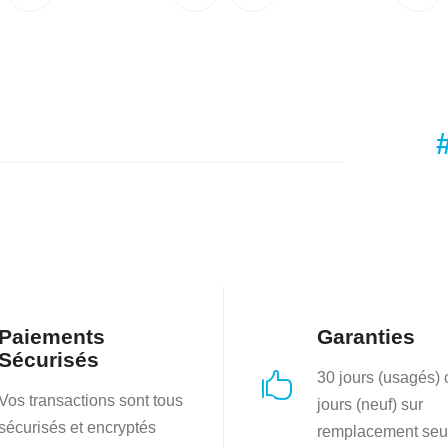
éta
94.00.
$349.95.
$44
Paiements
Garanties
Sécurisés
30 jours (usagés)

Vos transactions sont tous
jours (neuf) sur
sécurisés et encryptés
remplacement seu