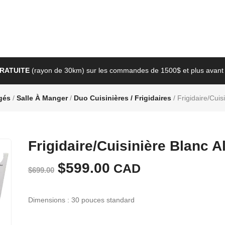
GRATUITE
(rayon de 30km) sur les commandes de 1500$ et plus avant 
gés
/
Salle À Manger
/
Duo Cuisinières / Frigidaires
/ Frigidaire/Cuis
Frigidaire/Cuisinière Blanc A
Le
$
599.00
Le
CAD
$
699.00
prix
prix
Dimensions : 30 pouces standard
initial
actuel
était :
est :