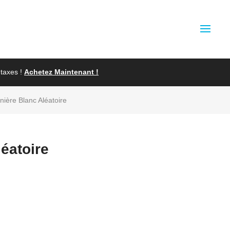
taxes !
Achetez Maintenant !
inière Blanc Aléatoire
léatoire