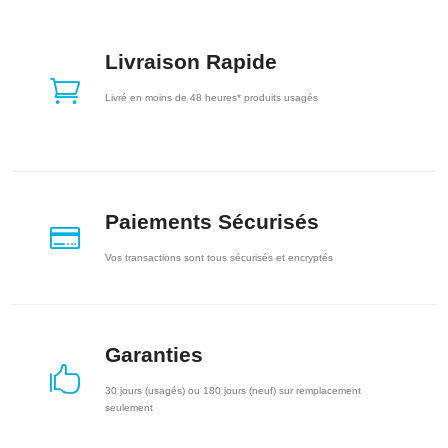
Livraison Rapide

Livré en moins de 48 heures* produits usagés
Paiements Sécurisés

Vos transactions sont tous sécurisés et encryptés
Garanties

30 jours (usagés) ou 180 jours (neuf) sur remplacement
seulement