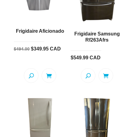
Frigidaire Aficionado
Frigidaire Samsung
Rf263Afrs
Le
Le
$
349.95
CAD
$
494.00
prix
prix
$
549.99
CAD
initial
actuel
était :
est :
$494.00.
$349.95.