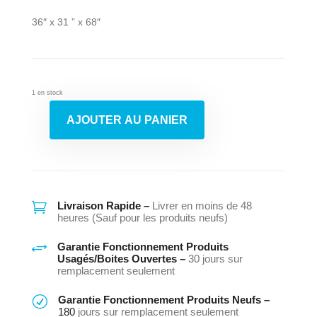
36″ x 31 ” x 68″
1 en stock
AJOUTER AU PANIER
quantité
de
Frigidaire
Lg
Lfx28968St/01

Livraison Rapide –
Livrer en moins de 48
heures (Sauf pour les produits neufs)
+
Garantie Fonctionnement Produits
Usagés/Boites Ouvertes –
30 jours sur
remplacement seulement
R
Garantie Fonctionnement Produits Neufs –
180
jours sur remplacement seulement