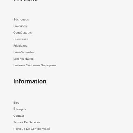
Sécheuses
Laveuses
Congélateurs
Cuisinières
Frigidaires
Lave-Vaisselles
Mini-Frigidaires
Laveuse Sécheuse Superposé
Information
Blog
À Propos
Contact
Termes De Services
Politique De Confidentialité