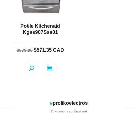
Poêle Kitchenaid
Kgss907Sss01
Le
Le
$
571.35
CAD
$
879.00
prix
prix
initial
actuel
était :
est :
$879.00.
$571.35.
#
prolikoelectros
Suivez-nous sur facebook