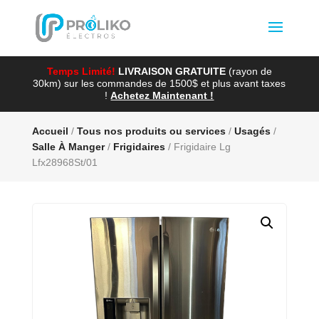
Temps Limité!
LIVRAISON GRATUITE
(rayon de
30km) sur les commandes de 1500$ et plus avant taxes
!
Achetez Maintenant !
Accueil
/
Tous nos produits ou services
/
Usagés
/
Salle À Manger
/
Frigidaires
/ Frigidaire Lg
Lfx28968St/01