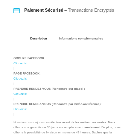

Paiement Sécurisé –
Transactions Encryptés
Description
Informations complémentaires
GROUPE FACEBOOK :
Cliquez ici
|
PAGE FACEBOOK :
Cliquez ici
|
PRENDRE RENDEZ-VOUS (Rencontre sur place) :
Cliquez ici
|
PRENDRE RENDEZ-VOUS (Rencontre par vidéo-conférence) :
Cliquez ici
|
Nous testons toujours nos électros avant de les mettrent en ventes. Nous
offrons une garantie de 30 jours sur remplacement
seulement
. De plus, nous
offrons la possibilité de livraison en moins de 48 heures. Sachez que la