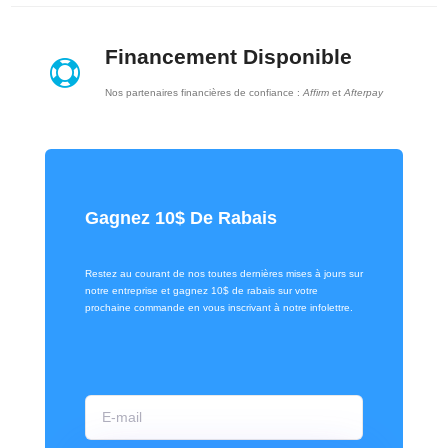
Financement Disponible

Nos partenaires financières de confiance :
Affirm
et
Afterpay
Gagnez 10$ De Rabais
Restez au courant de nos toutes dernières mises à jours sur
notre entreprise et gagnez 10$ de rabais sur votre
prochaine commande en vous inscrivant à notre infolettre.