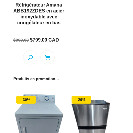
Réfrigérateur Amana
ABB192ZDES en acier
inoxydable avec
congélateur en bas
Le
Le
$
799.00
CAD
$
999.00
prix
prix
initial
actuel
était :
est :
$999.00.
$799.00.
Produits en promotion…
-30%
-29%