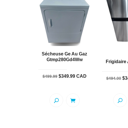
Sécheuse Ge Au Gaz
Gtmp280Gd4Ww
Frigidaire
Le
Le
$
349.99
CAD
$
499.99
Le
$
3
$
494.00
prix
prix
pr
initial
actuel
ini
était :
est :
éta
$499.99.
$349.99.
$4