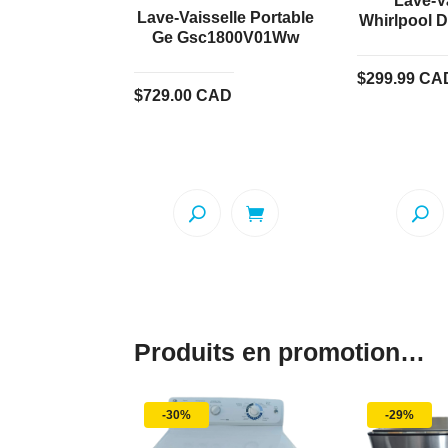
Lave-V
Lave-Vaisselle Portable
Whirlpool 
Ge Gsc1800V01Ww
$
299.99
CA
$
729.00
CAD
Produits en promotion…
-30%
-29%