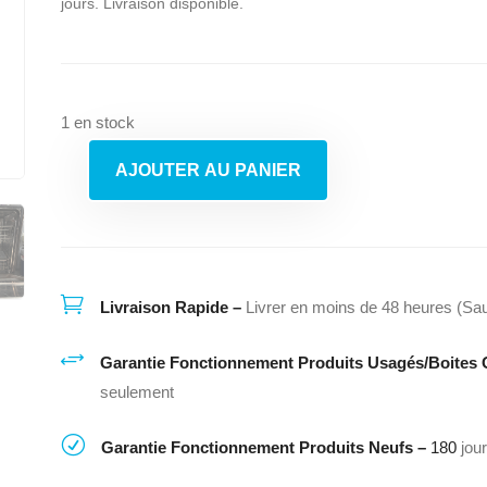
jours. Livraison disponible.
1 en stock
AJOUTER AU PANIER
quantité
de
Lave-
vaisselle
Samsung

Livraison Rapide –
Livrer en moins de 48 heures (Sau
DW80F800UWS
+
–
Garantie Fonctionnement Produits Usagés/Boites 
Inox
seulement
–
R
Garantie Fonctionnement Produits Neufs –
180
jou
44
dB