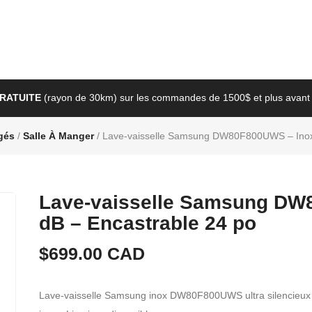
GRATUITE
(rayon de 30km) sur les commandes de 1500$ et plus avant 
gés
/
Salle À Manger
/ Lave-vaisselle Samsung DW80F800UWS – Inox 
Lave-vaisselle Samsung DW
dB – Encastrable 24 po
$
699.00
CAD
Lave-vaisselle Samsung inox DW80F800UWS ultra silencieux 4