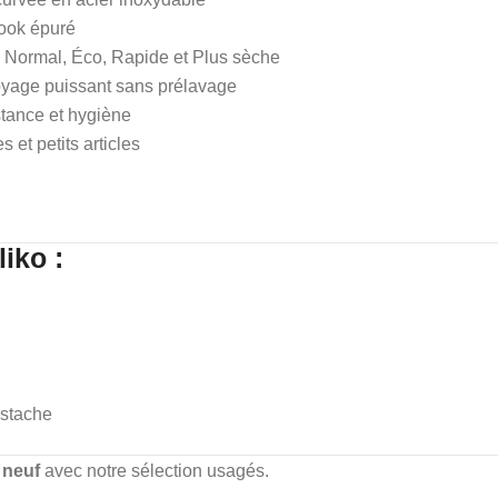
ook épuré
f, Normal, Éco, Rapide et Plus sèche
oyage puissant sans prélavage
tance et hygiène
s et petits articles
iko :
ustache
 neuf
avec notre sélection usagés.