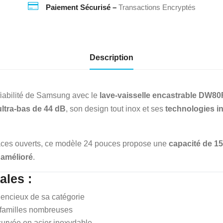

Paiement Sécurisé –
Transactions Encryptés
–
Encastrable
24
po
Description
fiabilité de Samsung avec le
lave-vaisselle encastrable DW
ltra-bas de 44 dB
, son design tout inox et ses
technologies in
paces ouverts, ce modèle 24 pouces propose une
capacité de 1
amélioré
.
ales :
lencieux de sa catégorie
s familles nombreuses
urvée en acier inoxydable