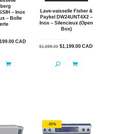
isselle
berg
Lave-vaisselle Fisher &
SIH – Inox
Paykel DW24UNT4X2 –
ux – Boîte
Inox – Silencieux (Open
erte
Box)
Le
,199.00
CAD
Le
Le
$
1,199.00
CAD
$
1,899.00
x
prix
prix
prix
ial
actuel
initial
actuel
t :
est :
était :
est :
449.00.
$1,199.00.
$1,899.00.
$1,199.00.
-35%