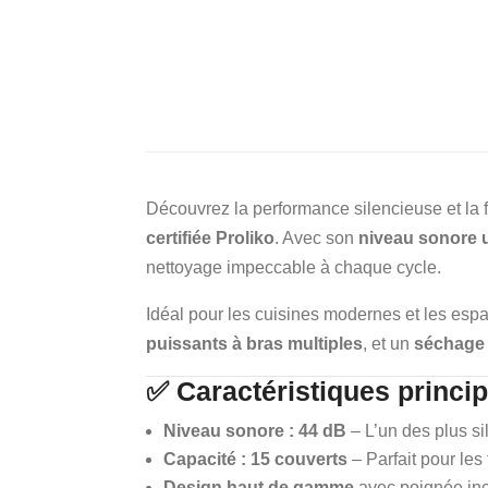
Découvrez la performance silencieuse et la 
certifiée Proliko
. Avec son
niveau sonore u
nettoyage impeccable à chaque cycle.
Idéal pour les cuisines modernes et les es
puissants à bras multiples
, et un
séchage 
✅ Caractéristiques princip
Niveau sonore : 44 dB
– L’un des plus si
Capacité : 15 couverts
– Parfait pour le
Design haut de gamme
avec poignée inc