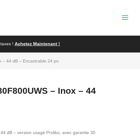
taxes !
Achetez Maintenant !
– 44 dB – Encastrable 24 po
80F800UWS – Inox – 44
4 dB – version usagé Proliko, avec garantie 30