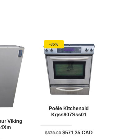
-35%
Poêle Kitchenaid
Kgss907Sss01
ur Viking
14Xm
Le
Le
$
571.35
CAD
$
879.00