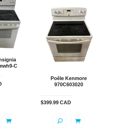
nsignia
mwh9-C
Poêle Kenmore
D
970C603020
$
399.99
CAD