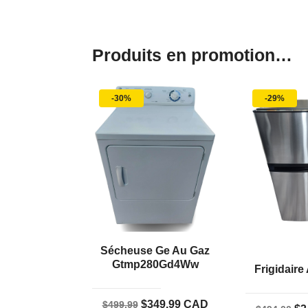
Produits en promotion…
-30%
-29%
Sécheuse Ge Au Gaz
Gtmp280Gd4Ww
Frigidaire
Le
Le
$
349.99
CAD
$
499.99