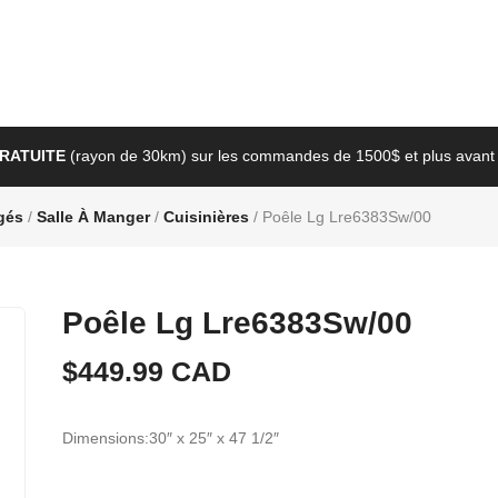
GRATUITE
(rayon de 30km) sur les commandes de 1500$ et plus avant 
gés
/
Salle À Manger
/
Cuisinières
/ Poêle Lg Lre6383Sw/00
Poêle Lg Lre6383Sw/00
$
449.99
CAD
Dimensions:30″ x 25″ x 47 1/2″