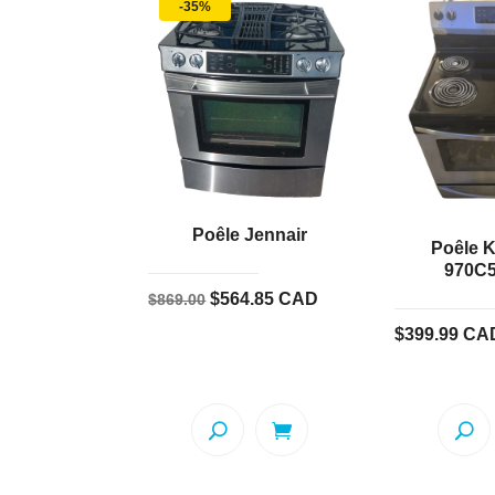
-35%
Poêle Jennair
Poêle 
970C
Le
Le
$
564.85
CAD
$
869.00
prix
prix
$
399.99
CA
initial
actuel
était :
est :
$869.00.
$564.85.