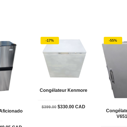
-17%
-55%
Congélateur Kenmore
Le
Le
$
330.00
CAD
$
399.00
Congélate
 Aficionado
prix
prix
V65
initial
actuel