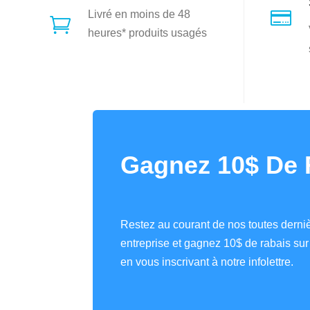

Livré en moins de 48

heures* produits usagés
Gagnez 10$ De 
Restez au courant de nos toutes derniè
entreprise et gagnez 10$ de rabais s
en vous inscrivant à notre infolettre.