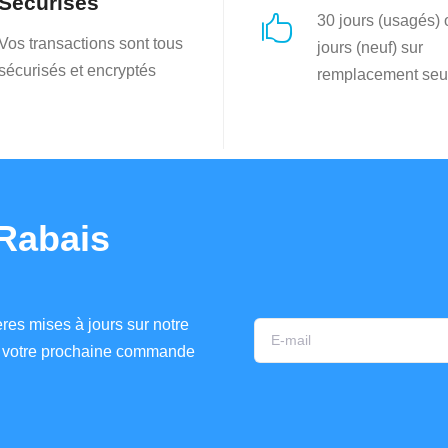
Sécurisés
30 jours (usagés)

Vos transactions sont tous
jours (neuf) sur
sécurisés et encryptés
remplacement seu
Rabais
res mises à jours sur notre
ur votre prochaine commande