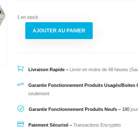
1 en stock
AJOUTER AU PANIER
quantité
de
Poêle
Lg
Lre6383Sw/00

Livraison Rapide –
Livrer en moins de 48 heures (Sau
+
Garantie Fonctionnement Produits Usagés/Boites 
seulement
R
Garantie Fonctionnement Produits Neufs –
180
jou

Paiement Sécurisé –
Transactions Encryptés