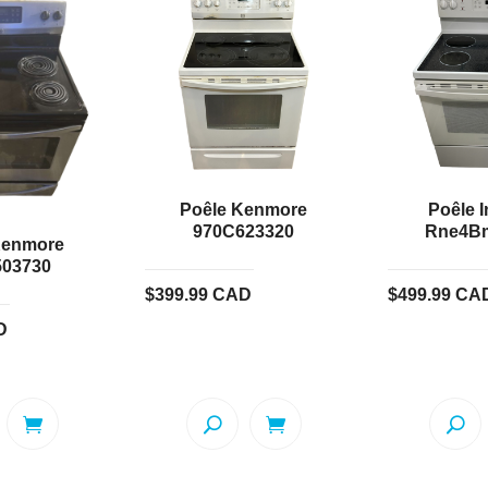
Poêle Kenmore
Poêle I
970C623320
Rne4B
Kenmore
503730
$
399.99
CAD
$
499.99
CA
D