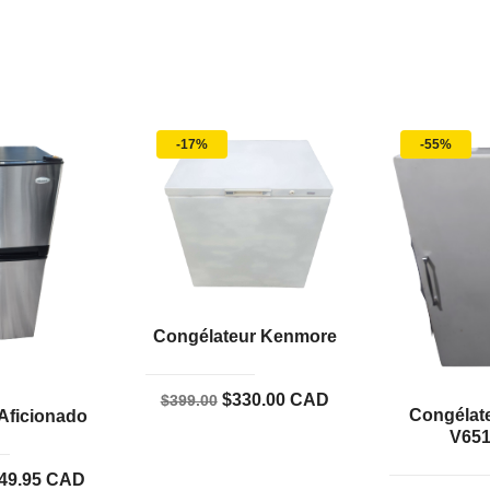
-17%
-55%
Congélateur Kenmore
Le
Le
$
330.00
CAD
$
399.00
Congélate
 Aficionado
prix
prix
V65
initial
actuel
Le
49.95
CAD
était :
est :