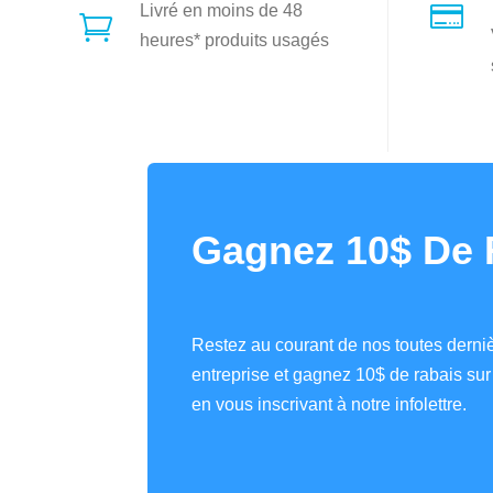

Livré en moins de 48

heures* produits usagés
Gagnez 10$ De 
Restez au courant de nos toutes derniè
entreprise et gagnez 10$ de rabais s
en vous inscrivant à notre infolettre.