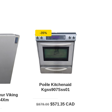
-35%
Poêle Kitchenaid
Kgss907Sss01
ur Viking
14Xm
Le
Le
$
571.35
CAD
$
879.00
prix
prix