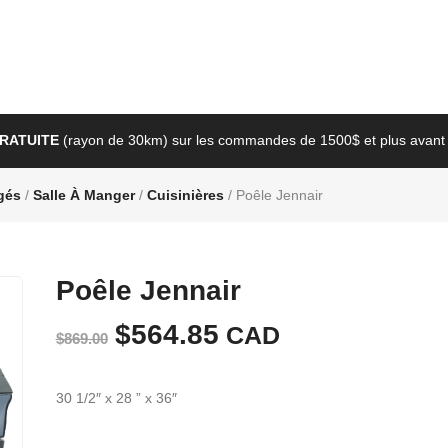
GRATUITE
(rayon de 30km) sur les commandes de 1500$ et plus avant 
gés
/
Salle À Manger
/
Cuisinières
/ Poêle Jennair
Poêle Jennair
Le
$
564.85
Le
CAD
$
869.00
prix
prix
30 1/2″ x 28 ” x 36″
initial
actuel
était :
est :