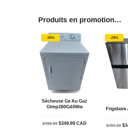
Produits en promotion…
-30%
-29%
Sécheuse Ge Au Gaz
Gtmp280Gd4Ww
Frigidaire
Le
Le
$
349.99
CAD
$
499.99
Le
$
3
$
494.00