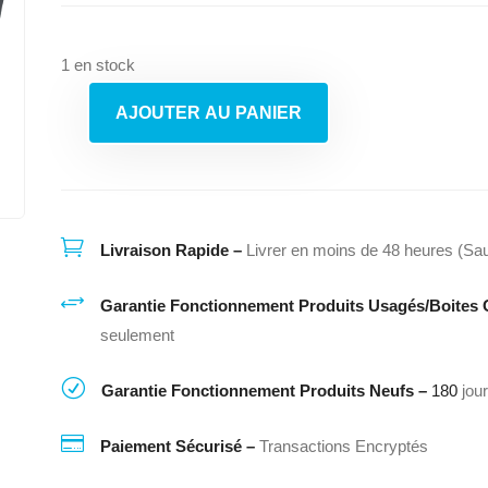
$869.00.
$564.85.
1 en stock
AJOUTER AU PANIER
quantité
de
Poêle
Jennair

Livraison Rapide –
Livrer en moins de 48 heures (Sau
+
Garantie Fonctionnement Produits Usagés/Boites 
seulement
R
Garantie Fonctionnement Produits Neufs –
180
jou

Paiement Sécurisé –
Transactions Encryptés