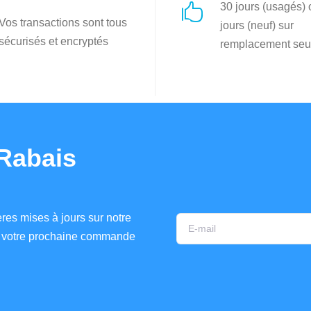
30 jours (usagés)

Vos transactions sont tous
jours (neuf) sur
sécurisés et encryptés
remplacement seu
Rabais
res mises à jours sur notre
ur votre prochaine commande