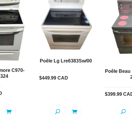
Poêle Lg Lre6383Sw/00
more C970-
Poêle Beau 
5324
$
449.99
CAD
D
$
399.99
CA