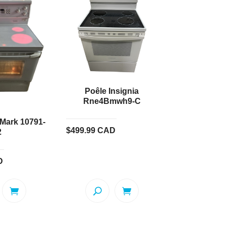
Poêle Insignia
Rne4Bmwh9-C
Mark 10791-
$
499.99
CAD
2
D