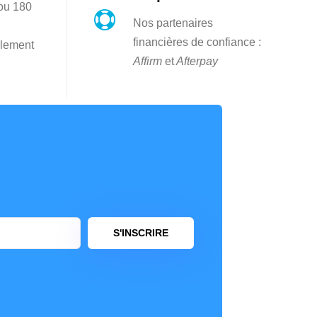
 ou 180

Nos partenaires
financières de confiance :
lement
Affirm
et
Afterpay
S'INSCRIRE