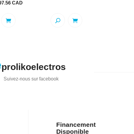
Le
97.56
CAD
initial
actuel
x
prix
était :
est :
ial
actuel
$879.00.
$571.35.
it :
est :
9.00.
$197.56.
#
prolikoelectros
Suivez-nous sur facebook
Financement
Disponible