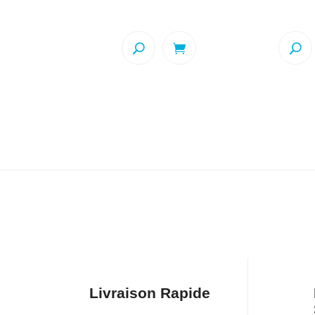
prix
prix
pr
initial
actuel
ini
était :
est :
éta
$499.99.
$349.99.
$4
Livraison Rapide