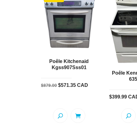
Poêle Kitchenaid
Kgss907Sss01
Poêle Ken
63
Le
Le
$
571.35
CAD
$
879.00
prix
prix
$
399.99
CA
initial
actuel
était :
est :
$879.00.
$571.35.