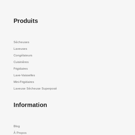
Produits
Sécheuses
Laveuses
Congélateurs
Cuisinières
Frigidaires
Lave-Vaisselles
Mini-Frigidaires
Laveuse Sécheuse Superposé
Information
Blog
À Propos