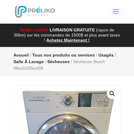
Temps Limité!
LIVRAISON GRATUITE
(rayon de
30km) sur les commandes de 1500$ et plus avant taxes
!
Achetez Maintenant !
Accueil
/
Tous nos produits ou services
/
Usagés
/
Salle À Lavage
/
Sécheuses
/ Sécheuse Bosch
Wtvc533Scn/09