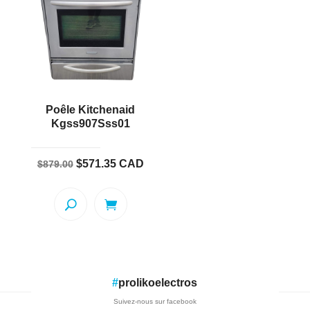
Poêle Kitchenaid
Kgss907Sss01
Le
Le
$
571.35
CAD
$
879.00
prix
prix
initial
actuel
était :
est :
$879.00.
$571.35.
#
prolikoelectros
Suivez-nous sur facebook