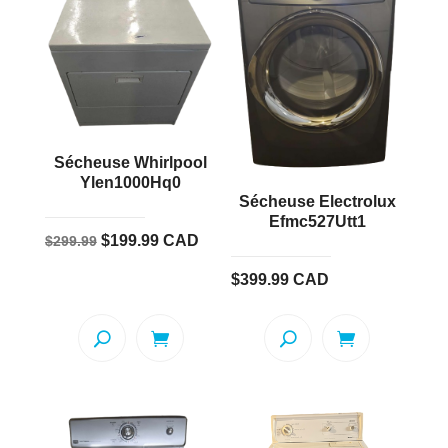
Sécheuse Whirlpool
Ylen1000Hq0
Sécheuse Electrolux
Efmc527Utt1
Le
Le
$
199.99
CAD
$
299.99
prix
prix
$
399.99
CAD
initial
actuel
était :
est :
$299.99.
$199.99.