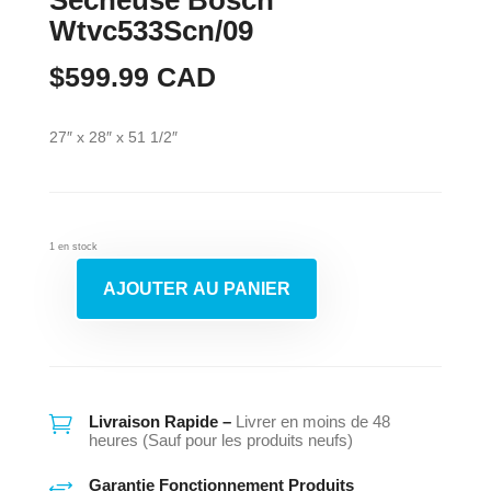
Wtvc533Scn/09
$
599.99
CAD
27″ x 28″ x 51 1/2″
1 en stock
AJOUTER AU PANIER
quantité
de
Sécheuse
Bosch
Wtvc533Scn/09

Livraison Rapide –
Livrer en moins de 48
heures (Sauf pour les produits neufs)
+
Garantie Fonctionnement Produits