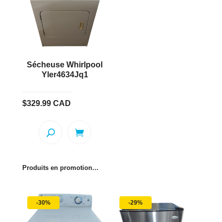
Sécheuse Whirlpool
Yler4634Jq1
$
329.99
CAD
Produits en promotion…
-30%
-29%