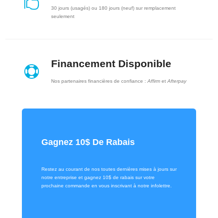

30 jours (usagés) ou 180 jours (neuf) sur remplacement
seulement
Financement Disponible

Nos partenaires financières de confiance :
Affirm
et
Afterpay
Gagnez 10$ De Rabais
Restez au courant de nos toutes dernières mises à jours sur
notre entreprise et gagnez 10$ de rabais sur votre
prochaine commande en vous inscrivant à notre infolettre.