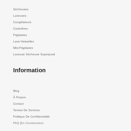
Sécheuses
Laveuses
Congélateurs
Cuisinières
Frigidaires
Lave-Vaisselles
Mini-Frigidaires
Laveuse Sécheuse Superposé
Information
Blog
À Propos
Contact
Termes De Services
Politique De Confidentialité
FAQ (En Construction)