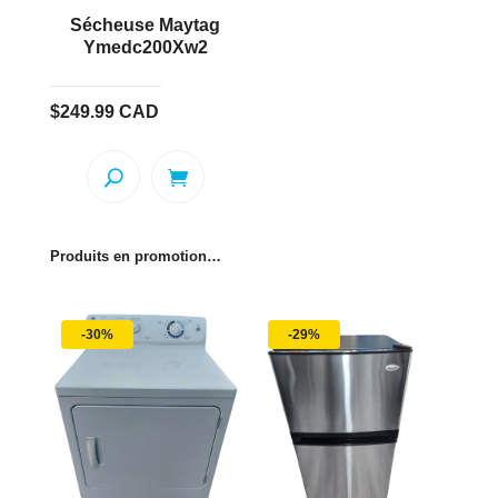
Sécheuse Maytag
Ymedc200Xw2
$
249.99
CAD
Produits en promotion…
-30%
-29%