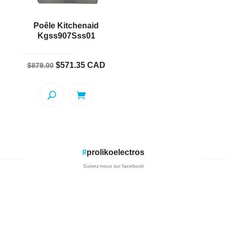
Poêle Kitchenaid
Kgss907Sss01
Le
Le
$
571.35
CAD
$
879.00
prix
prix
initial
actuel
était :
est :
$879.00.
$571.35.
#
prolikoelectros
Suivez-nous sur facebook