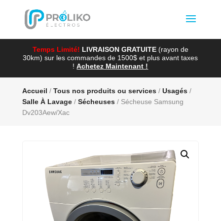
Temps Limité!
LIVRAISON GRATUITE
(rayon de
30km) sur les commandes de 1500$ et plus avant taxes
!
Achetez Maintenant !
Accueil
/
Tous nos produits ou services
/
Usagés
/
Salle À Lavage
/
Sécheuses
/ Sécheuse Samsung
Dv203Aew/Xac