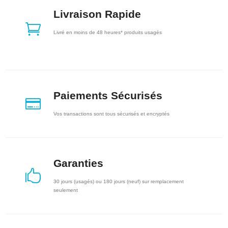
Livraison Rapide

Livré en moins de 48 heures* produits usagés
Paiements Sécurisés

Vos transactions sont tous sécurisés et encryptés
Garanties

30 jours (usagés) ou 180 jours (neuf) sur remplacement
seulement