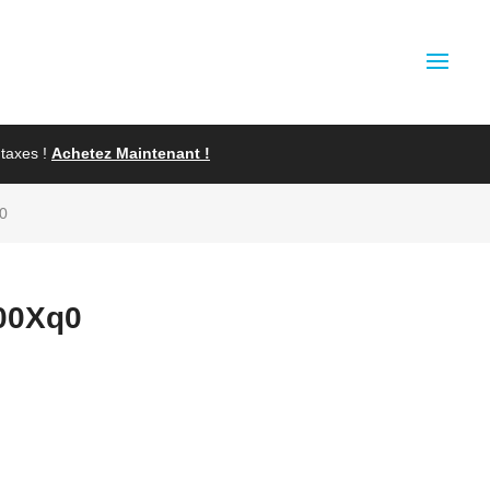
taxes !
Achetez Maintenant !
q0
00Xq0