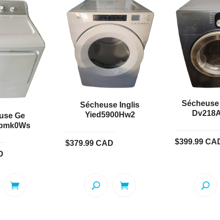
Sécheuse
Sécheuse Inglis
Dv218A
Yied5900Hw2
use Ge
Ebmk0Ws
$
399.99
CA
$
379.99
CAD
D