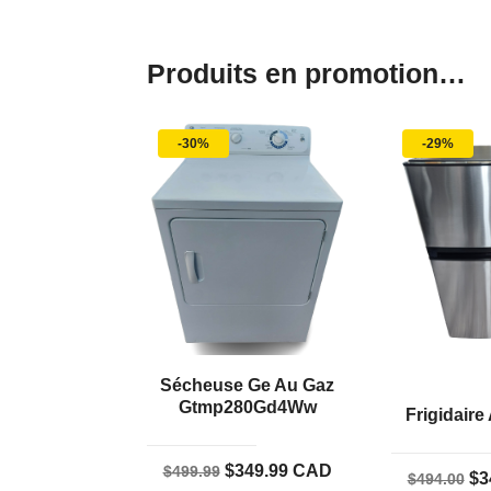
Produits en promotion…
-30%
-29%
Sécheuse Ge Au Gaz
Gtmp280Gd4Ww
Frigidaire
Le
Le
$
349.99
CAD
$
499.99
Le
$
3
$
494.00