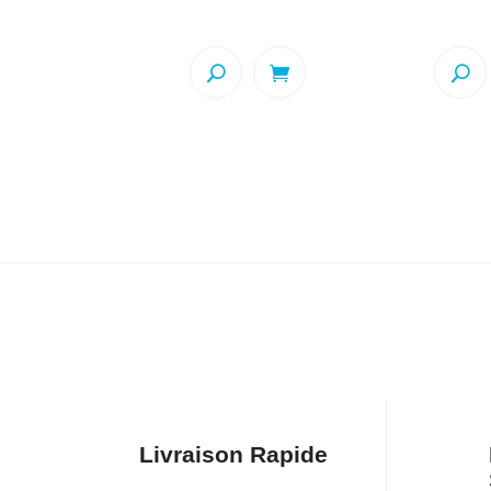
prix
prix
pr
initial
actuel
ini
était :
est :
éta
$499.99.
$349.99.
$4
Livraison Rapide