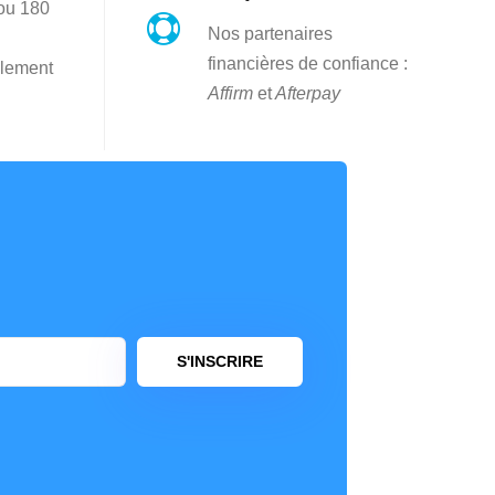
 ou 180

Nos partenaires
financières de confiance :
lement
Affirm
et
Afterpay
S'INSCRIRE