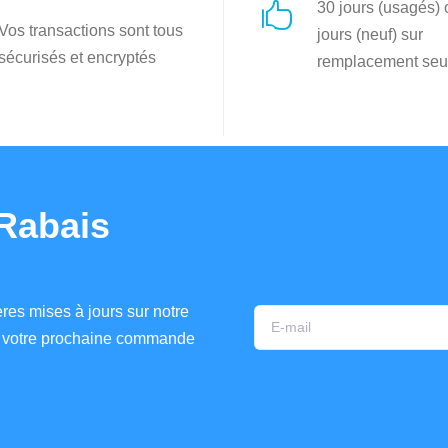
30 jours (usagés)

Vos transactions sont tous
jours (neuf) sur
sécurisés et encryptés
remplacement seu
Rabais
res mises à jours sur notre
ur votre prochaine commande