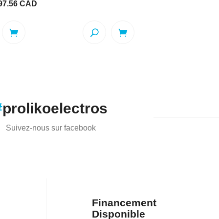
Le
97.56
CAD
initial
actuel
x
prix
était :
est :
ial
actuel
$879.00.
$571.35.
it :
est :
9.00.
$197.56.
#
prolikoelectros
Suivez-nous sur facebook
Financement
Disponible