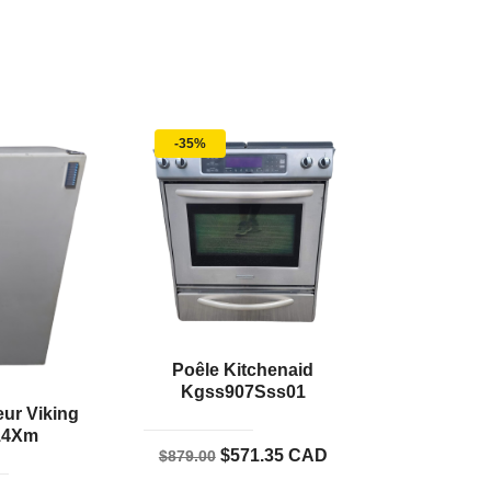
-35%
Poêle Kitchenaid
Kgss907Sss01
ur Viking
14Xm
Le
Le
$
571.35
CAD
$
879.00
prix
prix