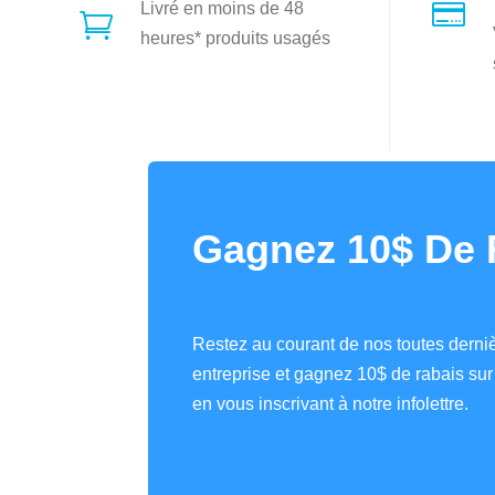

Livré en moins de 48

heures* produits usagés
Gagnez 10$ De 
Restez au courant de nos toutes derniè
entreprise et gagnez 10$ de rabais s
en vous inscrivant à notre infolettre.