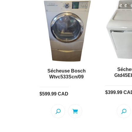
Séche
Sécheuse Bosch
Gtd45
Wtvc533Scn/09
$
399.99
CA
$
599.99
CAD