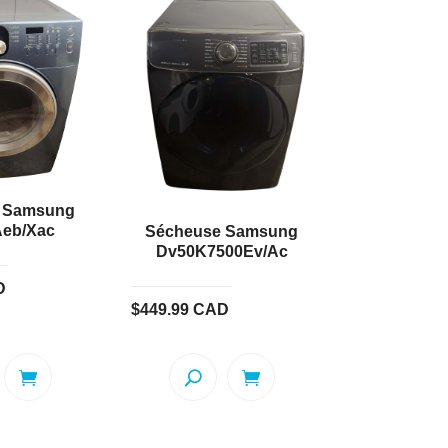
 Samsung
eb/Xac
Sécheuse Samsung
Dv50K7500Ev/Ac
D
$
449.99
CAD