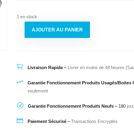
1 en stock
AJOUTER AU PANIER
quantité
de
Sécheuse
Whirlpool
Ywed4800Xq0

Livraison Rapide –
Livrer en moins de 48 heures (Sau
+
Garantie Fonctionnement Produits Usagés/Boites 
seulement
R
Garantie Fonctionnement Produits Neufs –
180
jou

Paiement Sécurisé –
Transactions Encryptés