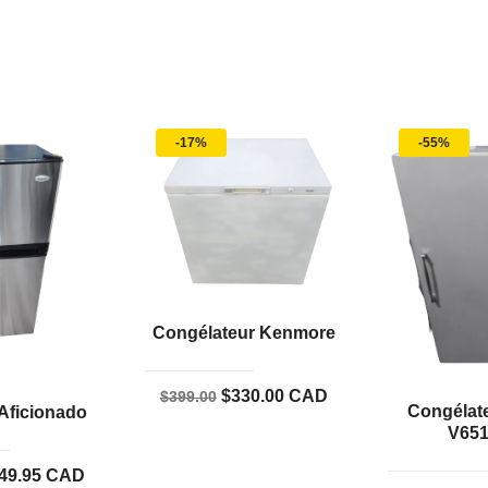
-17%
-55%
Congélateur Kenmore
Le
Le
$
330.00
CAD
$
399.00
Congélate
 Aficionado
prix
prix
V65
initial
actuel
Le
49.95
CAD
était :
est :