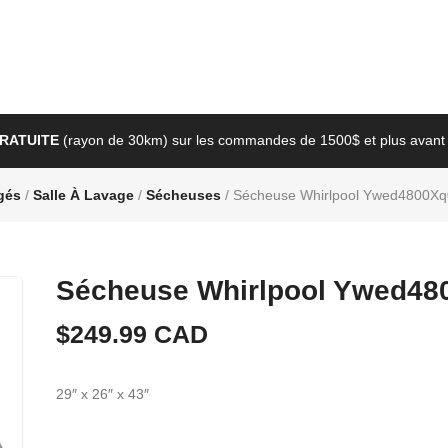
GRATUITE
(rayon de 30km) sur les commandes de 1500$ et plus avant 
gés
/
Salle À Lavage
/
Sécheuses
/ Sécheuse Whirlpool Ywed4800X
Sécheuse Whirlpool Ywed48
$
249.99
CAD
29″ x 26″ x 43″