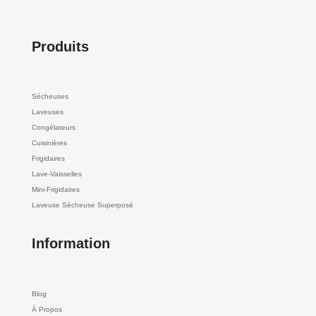
Produits
Sécheuses
Laveuses
Congélateurs
Cuisinières
Frigidaires
Lave-Vaisselles
Mini-Frigidaires
Laveuse Sécheuse Superposé
Information
Blog
À Propos