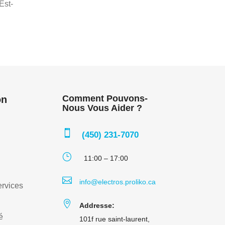
Est-
Comment Pouvons-
on
Nous Vous Aider ?

(450) 231-7070
}
11:00 – 17:00

info@electros.proliko.ca
rvices

Addresse:
é
101f rue saint-laurent,