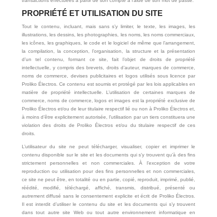
transactions effectuées à partir de son compte à l’aide de son mot de passe.
PROPRIÉTÉ ET UTILISATION DU SITE
Tout le contenu, incluant, mais sans s’y limiter, le texte, les images, les
illustrations, les dessins, les photographies, les noms, les noms commerciaux,
les icônes, les graphiques, le code et le logiciel de même que l’arrangement,
la compilation, la conception, l’organisation, la structure et la présentation
d’un tel contenu, formant ce site, fait l’objet de droits de propriété
intellectuelle, y compris des brevets, droits d’auteur, marques de commerce,
noms de commerce, devises publicitaires et logos utilisés sous licence par
Proliko Électros. Ce contenu est soumis et protégé par les lois applicables en
matière de propriété intellectuelle. L’utilisation de certaines marques de
commerce, noms de commerce, logos et images est la propriété exclusive de
Proliko Électros et/ou de leur titulaire respectif lié ou non à Proliko Électros et,
à moins d’être explicitement autorisée, l’utilisation par un tiers constituera une
violation des droits de Proliko Électros et/ou du titulaire respectif de ces
droits.
L’utilisateur du site ne peut télécharger, visualiser, copier et imprimer le
contenu disponible sur le site et les documents qui s’y trouvent qu’à des fins
strictement personnelles et non commerciales. À l’exception de votre
reproduction ou utilisation pour des fins personnelles et non commerciales,
ce site ne peut être, en totalité ou en partie, copié, reproduit, imprimé, publié,
réédité, modifié, téléchargé, affiché, transmis, distribué, présenté ou
autrement diffusé sans le consentement explicite et écrit de Proliko Électros.
Il est interdit d’utiliser le contenu du site et les documents qui s’y trouvent
dans tout autre site Web ou tout autre environnement informatique en