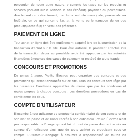
perception de toute autre nature, y compris les taxes sur les produits et
services (incluant sur la livraison, le cas échéant), payables ou perceptibles,
directement ou indirectement, par toute autorité municipale, provinciale ou
fédérale, en ce qui concerne l’achat, la vente ou le transport du ou des
produit(s) acheté(s) en vertu des présentes.
PAIEMENT EN LIGNE
Tout achat en ligne doit être entièrement acquitté lors de la soumission de la
transaction d’achat sur le site. Pour être autorisé, le paiement effectué lors
de la transaction devra au préalable avoir été approuvé par les autorités
financières émettrices des cartes de paiement et protégé de toute fraude.
CONCOURS ET PROMOTIONS
De temps à autre, Proliko Électros peut organiser des concours et des
promotions qui seront annoncés sur ce site. Tous les concours sont régis par
les présentes Conditions applicables de même que par les conditions et
règles propres à chaque concours ; ces dernières prévaudront en cas de
conflit entre les deux.
COMPTE D’UTILISATEUR
Il incombe à tout utilisateur de protéger la confidentialité de son compte et de
son mot de passe et de limiter l’accès à son ordinateur. Proliko Électros n’est
pas responsable de l’usage qui est fait du mot de passe donnant accès au
compte d’un utilisateur ainsi que de toute activité se produisant sous ce
compte. L’utilisateur s’engage à assumer la responsabilité de toutes les