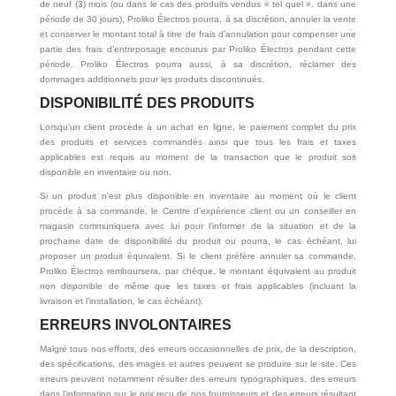
de neuf (3) mois (ou dans le cas des produits vendus « tel quel », dans une
période de 30 jours), Proliko Électros pourra, à sa discrétion, annuler la vente
et conserver le montant total à titre de frais d’annulation pour compenser une
partie des frais d’entreposage encourus par Proliko Électros pendant cette
période. Proliko Électros pourra aussi, à sa discrétion, réclamer des
dommages additionnels pour les produits discontinués.
DISPONIBILITÉ DES PRODUITS
Lorsqu’un client procède à un achat en ligne, le paiement complet du prix
des produits et services commandés ainsi que tous les frais et taxes
applicables est requis au moment de la transaction que le produit soit
disponible en inventaire ou non.
Si un produit n’est plus disponible en inventaire au moment où le client
procède à sa commande, le Centre d’expérience client ou un conseiller en
magasin communiquera avec lui pour l’informer de la situation et de la
prochaine date de disponibilité du produit ou pourra, le cas échéant, lui
proposer un produit équivalent. Si le client préfère annuler sa commande,
Proliko Électros remboursera, par chèque, le montant équivalent au produit
non disponible de même que les taxes et frais applicables (incluant la
livraison et l’installation, le cas échéant).
ERREURS INVOLONTAIRES
Malgré tous nos efforts, des erreurs occasionnelles de prix, de la description,
des spécifications, des images et autres peuvent se produire sur le site. Ces
erreurs peuvent notamment résulter des erreurs typographiques, des erreurs
dans l’information sur le prix reçu de nos fournisseurs et des erreurs résultant