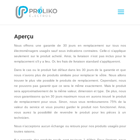
Aperçu
Nous offrons une garantie de 30 jours en remplacement sur tous nos
électroménagers usagés sauf sous indications contraires. Celle-ci s’applique
seulement sur le produit acheté. Ainsi, la livraison n’est pas inclus pour le
remplacement s’il y a lieu. Or, les frais de livraison standard s’appliqueront.
Dans le cas ou le produit fait défaut dans les 30 jours de la garantie et que
nous n’avons plus de produits similaire pour remplacer le vôtre. Nous allons
trouver le plus vite possible le produits de remplacement. Cependant, nous
ne pouvons pas garantir que ce sera le même exactement. Mais le produit
sera approximativement de la même valeur, dimension et type. De plus, nous
vous garantissons qu’en 30 jours maximum nous en aurons trouvé le produit
de remplacement pour vous. Sinon, nous vous rembourserons 75% de la
valeur du service et vous pourrez garder le produit non fonctionnel. Ainsi,
vous aurez la possibilité de revendre le produit pour les pièces à un
technicien.
Nous n’acceptons aucun échange ou retours pour nos produits usagés pour
toutes raisons.
*La garantie des produits neufs sont toujours à définir. Pour l’instant, nous