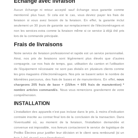
Échange avec livraison
Aucun échange ni retour accepté sauf échange sous garantie comme
mentionné plus haut. Si cela est le cas, vous devrez payer les frais de
livraison si vous avez besoin de la livraison. En effet, la garantie inclut
seulement un 30 jours de garantie sur remplacement de l’électroménagers et
non les services extra comme la livraison même si ce service à déjà été pris
lors de la commande principale.
Frais de livraisons
Notre service de livraison professionnel et rapide est un service personnalisé.
Ainsi, nos prix de livraisons sont légèrement plus élevés que d’autres
compagnie, car nos frais de temps, gaz, utilisation du camion et l’utilisation
de l’équipement nécessaire ne sont pas divisés en plusieurs clients comme
les gros magasins d’électroménagers. Nos prix se basent selon le nombre de
kilomètres parcourus, des frais de bases et de manutentions. En effet,
nous
chargeons 20$ frais de base + (1$/km + 60$ frais de manutention) *
nombre articles commandés.
Nous vous remercions grandement de votre
compréhension.
INSTALLATION
L’installation des appareils n’est pas incluse dans le prix, à moins d’indication
contraire inscrite au contrat final lors de la conclusion de la transaction. Dans
l’éventualité où, au moment de la livraison, l’installation demandée et
convenue est impossible, nos livreurs contacteront le service de logistique de
Proliko Électros pour justifier leur décision et le client sera remboursé (si un
frais à été chargé pour l’installation).