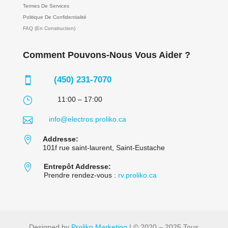
Termes De Services
Politique De Confidentialité
FAQ (En Construction)
Comment Pouvons-Nous Vous Aider ?
(450) 231-7070

}
11:00 – 17:00

info@electros.proliko.ca

Addresse:
101f rue saint-laurent, Saint-Eustache

Entrepôt Addresse:
Prendre rendez-vous :
rv.proliko.ca
Designed by
Proliko Marketing
| © 2020 – 2025 Tous