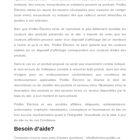
entrepris, des erreurs, inexactitudes et omissions peuvent se produire. Proliko
Électros mettra en œuvre les moyens nécessaires pour s’assurer de corriger
toute erreur, inexactitude ou omission dès que celles-ci seront détectées et
portées à son attention.
Bien que Proliko Électros tente de reproduire le plus fidèlement possible les
couleurs des produits présentés sur le site, il importe de noter que les
couleurs affichées peuvent varier d’un dispositif d’affichage (tel un moniteur)
à l’autre et qu’à ce titre, Proliko Électros ne peut garantir que les couleurs
visibles sur un dispositif d’affichage correspondent aux couleurs réelles des
produits.
Dans le cas où un produit proposé ne serait pas exactement comme indiqué,
le seul recours de l’utilisateur consiste à retourner ledit produit, dans son état
d’origine pour un remboursement conformément aux conditions de
remboursement applicables. Proliko Électros se réserve le droit de
discontinuer ou de modifier des produits et services et/ou l’illustration et/ou la
description des produits et des services inclus ou rendus disponibles par le
biais du site, à tout moment et sans préavis.
Proliko Électros et ses sociétés affiliées, dirigeants, administrateurs,
actionnaires, employés, mandataires, concepteurs et fournisseurs du site ne
font aucune représentation quant à l’intégralité, l’exactitude ou la mise à jour
du site ou de ces Conditions.
Besoin d’aide?
Contactez-nous si vous avez d’autres questions : info@electros.proliko.ca