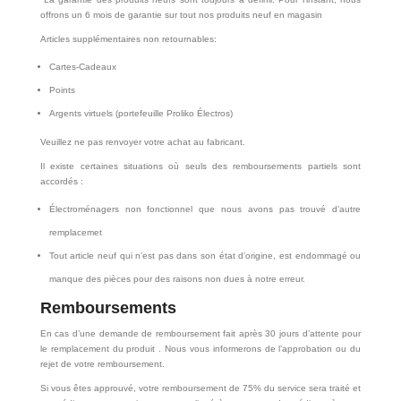
offrons un 6 mois de garantie sur tout nos produits neuf en magasin
Articles supplémentaires non retournables:
Cartes-Cadeaux
Points
Argents virtuels (portefeuille Proliko Électros)
Veuillez ne pas renvoyer votre achat au fabricant.
Il existe certaines situations où seuls des remboursements partiels sont
accordés :
Électroménagers non fonctionnel que nous avons pas trouvé d’autre
remplacemet
Tout article neuf qui n’est pas dans son état d’origine, est endommagé ou
manque des pièces pour des raisons non dues à notre erreur.
Remboursements
En cas d’une demande de remboursement fait après 30 jours d’attente pour
le remplacement du produit . Nous vous informerons de l’approbation ou du
rejet de votre remboursement.
Si vous êtes approuvé, votre remboursement de 75% du service sera traité et