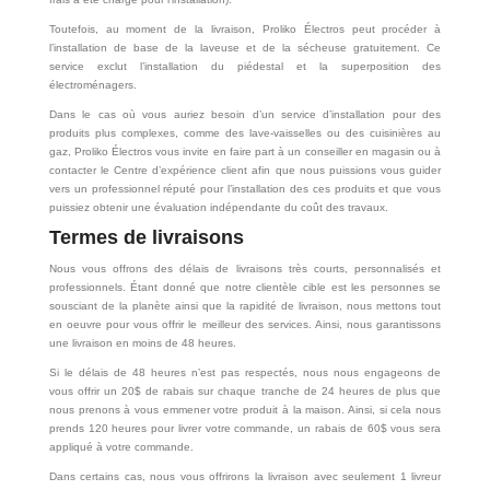
Toutefois, au moment de la livraison, Proliko Électros peut procéder à
l’installation de base de la laveuse et de la sécheuse gratuitement. Ce
service exclut l’installation du piédestal et la superposition des
électroménagers.
Dans le cas où vous auriez besoin d’un service d’installation pour des
produits plus complexes, comme des lave-vaisselles ou des cuisinières au
gaz, Proliko Électros vous invite en faire part à un conseiller en magasin ou à
contacter le Centre d’expérience client afin que nous puissions vous guider
vers un professionnel réputé pour l’installation des ces produits et que vous
puissiez obtenir une évaluation indépendante du coût des travaux.
Termes de livraisons
Nous vous offrons des délais de livraisons très courts, personnalisés et
professionnels. Étant donné que notre clientèle cible est les personnes se
sousciant de la planète ainsi que la rapidité de livraison, nous mettons tout
en oeuvre pour vous offrir le meilleur des services. Ainsi, nous garantissons
une livraison en moins de 48 heures.
Si le délais de 48 heures n’est pas respectés, nous nous engageons de
vous offrir un 20$ de rabais sur chaque tranche de 24 heures de plus que
nous prenons à vous emmener votre produit à la maison. Ainsi, si cela nous
prends 120 heures pour livrer votre commande, un rabais de 60$ vous sera
appliqué à votre commande.
Dans certains cas, nous vous offrirons la livraison avec seulement 1 livreur