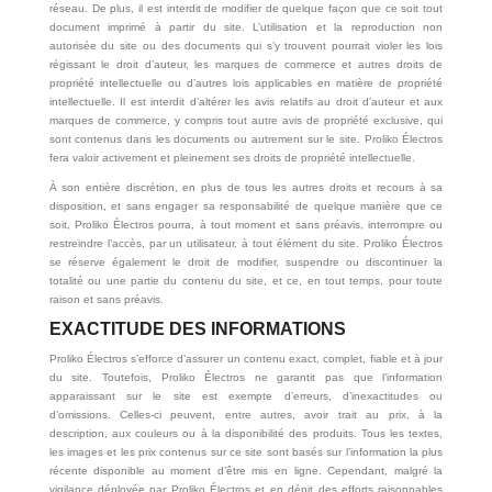
réseau. De plus, il est interdit de modifier de quelque façon que ce soit tout
document imprimé à partir du site. L’utilisation et la reproduction non
autorisée du site ou des documents qui s’y trouvent pourrait violer les lois
régissant le droit d’auteur, les marques de commerce et autres droits de
propriété intellectuelle ou d’autres lois applicables en matière de propriété
intellectuelle. Il est interdit d’altérer les avis relatifs au droit d’auteur et aux
marques de commerce, y compris tout autre avis de propriété exclusive, qui
sont contenus dans les documents ou autrement sur le site. Proliko Électros
fera valoir activement et pleinement ses droits de propriété intellectuelle.
À son entière discrétion, en plus de tous les autres droits et recours à sa
disposition, et sans engager sa responsabilité de quelque manière que ce
soit, Proliko Électros pourra, à tout moment et sans préavis, interrompre ou
restreindre l’accès, par un utilisateur, à tout élément du site. Proliko Électros
se réserve également le droit de modifier, suspendre ou discontinuer la
totalité ou une partie du contenu du site, et ce, en tout temps, pour toute
raison et sans préavis.
EXACTITUDE DES INFORMATIONS
Proliko Électros s’efforce d’assurer un contenu exact, complet, fiable et à jour
du site. Toutefois, Proliko Électros ne garantit pas que l’information
apparaissant sur le site est exempte d’erreurs, d’inexactitudes ou
d’omissions. Celles-ci peuvent, entre autres, avoir trait au prix, à la
description, aux couleurs ou à la disponibilité des produits. Tous les textes,
les images et les prix contenus sur ce site sont basés sur l’information la plus
récente disponible au moment d’être mis en ligne. Cependant, malgré la
vigilance déployée par Proliko Électros et en dépit des efforts raisonnables