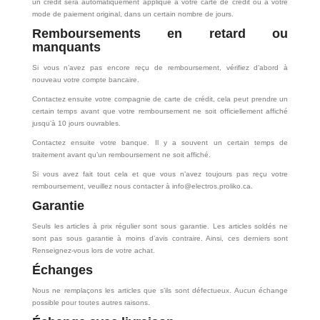
un crédit sera automatiquement appliqué à votre carte de crédit ou à votre
mode de paiement original, dans un certain nombre de jours.
Remboursements
en retard ou
manquants
Si vous n’avez pas encore reçu de remboursement, vérifiez d’abord à
nouveau votre compte bancaire.
Contactez ensuite votre compagnie de carte de crédit, cela peut prendre un
certain temps avant que votre remboursement ne soit officiellement affiché
jusqu’à 10 jours ouvrables.
Contactez ensuite votre banque. Il y a souvent un certain temps de
traitement avant qu’un remboursement ne soit affiché.
Si vous avez fait tout cela et que vous n’avez toujours pas reçu votre
remboursement, veuillez nous contacter à info@electros.proliko.ca.
Garantie
Seuls les articles à prix régulier sont sous garantie. Les articles soldés ne
sont pas sous garantie à moins d’avis contraire. Ainsi, ces derniers sont
Renseignez-vous lors de votre achat.
Échanges
Nous ne remplaçons les articles que s’ils sont défectueux. Aucun échange
possible pour toutes autres raisons.