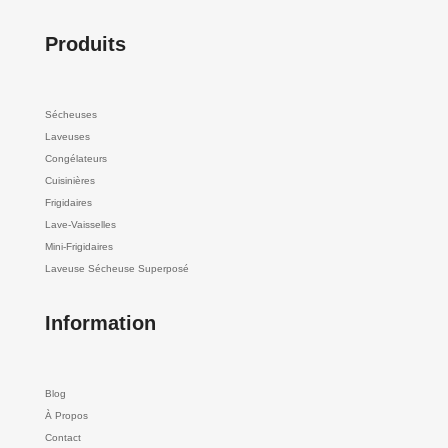
Produits
Sécheuses
Laveuses
Congélateurs
Cuisinières
Frigidaires
Lave-Vaisselles
Mini-Frigidaires
Laveuse Sécheuse Superposé
Information
Blog
À Propos
Contact