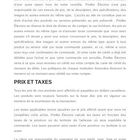
d’une autre raison hors de notre contrôle. Proliko Électros n’est pas
responsable de ces erreurs de prix, de la description, des spécifications, des
images et autres erreurs du même type. L’accès au site ne constitue pas un
droit d’achat des produits ou services présentés au prix présenté. Proliko
Électros se réserve le droit de réviser et de corriger, le cas échéant, les prix et
autres erreurs du même type et d’annuler toute commande que vous avez
passée s’il devait y avoir une erreur concernant le prix, la description, des
spécifications, des images et autres erreurs du même type quant à tout
produit ou service visé par toute commande passée, et ce, même si vous
avez reçu une confirmation de commande. Si votre carte de crédit a déjà été
débitée pour l’achat et que votre commande est annulée, Proliko Électros
verra à ce que vous receviez un crédit sur votre compte de carte de crédit du
montant du débit. Les politiques de chaque institution financière dicteront le
moment où ce montant sera crédité sur votre compte.
PRIX ET TAXES
Tous les prix de nos produits sont affichés et payables en dollars canadiens.
Les produits sont toujours facturés sur la base des prix en vigueur au
moment de la soumission de la transaction.
Les taxes applicables seront ajoutées sur le prix affiché avant que vous ne
complétiez votre achat. Proliko Électros calcule les taxes en fonction des
taxes de la province ou du territoire de l’adresse où sera expédiée la
commande. Les taxes peuvent ainsi varier d’une province ou territoire à un
autre.
Le client est responsable du paiement de tout impôt, taxe, frais et autre