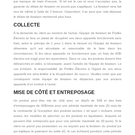
par manque de main d’oeuvre. Si tel est le cas et vous n’acceptez pas, la
garantie du délais de livraison ne pourra pas s’appliquer. La livraison sera fait
tout de même à l’aide de 2 livreurs. Cependant, il se peut que cela dépasse
le délais de livraison mentionné plus haut.
COLLECTE
À la demande du client au moment de l’achat, l’équipe de livraison de Proliko
Électros se fera un plaisir de récupérer vos vieux appareils fonctionnels sans
frais, selon le principe de 1 pour 1 dans la mesure où l’équipe de livraison
détermine qu’il est sécuritaire et raisonnable de le faire dans les
circonstances. Si les vieux appareils ne fonctionnent pas, un frais de 40$/
électros est exigé pour les reprendrent. Dans ce cas, les produits doivent être
débranchés et vidés, si nécessaire, avant l’arrivée de l’équipe de livraison. Le
cas échéant, la responsabilité de Proliko Électros à l’égard de vos vieux
appareils est ainsi limitée à la récupération de ceux-ci. Veuillez noter que par
conséquent notre équipe de livraison ne déplacera pas vos anciens
appareils d’un endroit à l’autre.
MISE DE CÔTÉ ET ENTREPOSAGE
Un produit peut être mis de côté avec un dépôt de 50$ et des frais
d’entreposages de 40$/mois pour une période maximale de trois (3) mois de
la commande (à l’exception des produits vendus « tel quel » incluant, entre
autres, les modèles de plancher ou les produits en liquidation, lesquels ne
peuvent être entreposés que pour une période maximale de 30 jours). Si le
client ne prend pas possession ou ne requiert pas la livraison du produit (ce
qui implique le paiement du solde dû, le cas échéant) pendant cette période