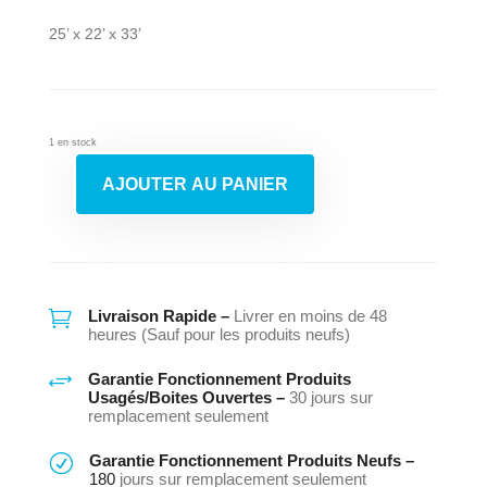
25’ x 22’ x 33’
1 en stock
AJOUTER AU PANIER
quantité
de
Congélateur
Danby
Dcf401W

Livraison Rapide –
Livrer en moins de 48
heures (Sauf pour les produits neufs)
+
Garantie Fonctionnement Produits
Usagés/Boites Ouvertes –
30 jours sur
remplacement seulement
R
Garantie Fonctionnement Produits Neufs –
180
jours sur remplacement seulement