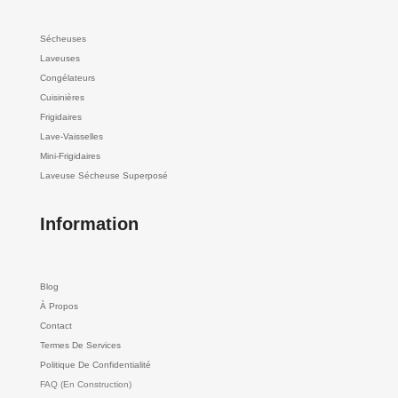
Sécheuses
Laveuses
Congélateurs
Cuisinières
Frigidaires
Lave-Vaisselles
Mini-Frigidaires
Laveuse Sécheuse Superposé
Information
Blog
À Propos
Contact
Termes De Services
Politique De Confidentialité
FAQ (En Construction)