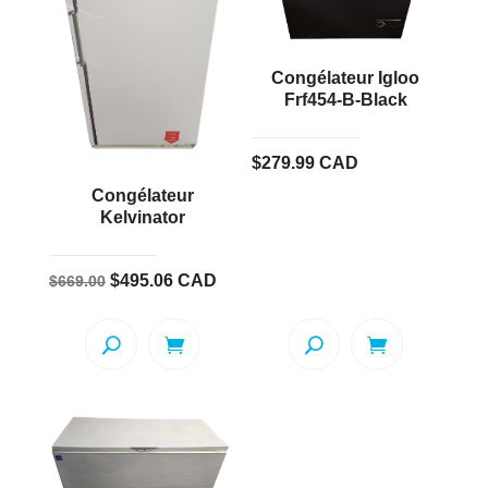
Congélateur Igloo
Frf454-B-Black
$
279.99
CAD
Congélateur
Kelvinator
Le
Le
$
495.06
CAD
$
669.00
prix
prix
initial
actuel
était :
est :
$669.00.
$495.06.