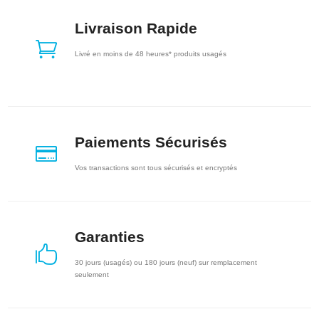
Livraison Rapide

Livré en moins de 48 heures* produits usagés
Paiements Sécurisés

Vos transactions sont tous sécurisés et encryptés
Garanties

30 jours (usagés) ou 180 jours (neuf) sur remplacement
seulement