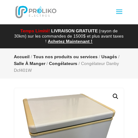
Temps Limité!
LIVRAISON GRATUITE
(rayon de
30km) sur les commandes de 1500$ et plus avant taxes
!
Achetez Maintenant !
Accueil
/
Tous nos produits ou services
/
Usagés
/
Salle À Manger
/
Congélateurs
/ Congélateur Danby
Dcf401W