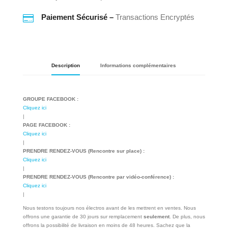

Paiement Sécurisé –
Transactions Encryptés
Description
Informations complémentaires
GROUPE FACEBOOK :
Cliquez ici
|
PAGE FACEBOOK :
Cliquez ici
|
PRENDRE RENDEZ-VOUS (Rencontre sur place) :
Cliquez ici
|
PRENDRE RENDEZ-VOUS (Rencontre par vidéo-conférence) :
Cliquez ici
|
Nous testons toujours nos électros avant de les mettrent en ventes. Nous
offrons une garantie de 30 jours sur remplacement
seulement
. De plus, nous
offrons la possibilité de livraison en moins de 48 heures. Sachez que la