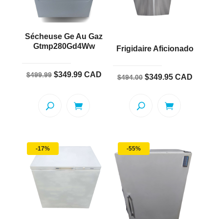
Sécheuse Ge Au Gaz
Gtmp280Gd4Ww
Frigidaire Aficionado
Le
Le
$
349.99
CAD
$
499.99
Le
Le
$
349.95
CAD
$
494.00
prix
prix
prix
prix
initial
actuel
initial
actuel
était :
est :
était :
est :
$499.99.
$349.99.
$494.00.
$349.95.
-17%
-55%