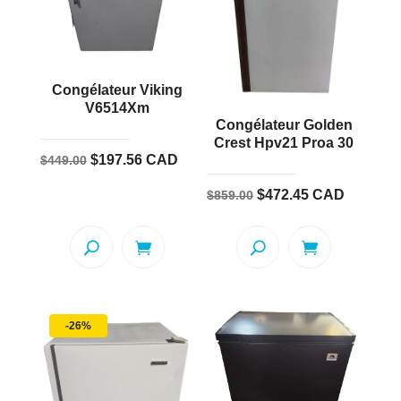
Congélateur Viking
V6514Xm
Congélateur Golden
Crest Hpv21 Proa 30
Le
Le
$
197.56
CAD
$
449.00
prix
prix
Le
Le
$
472.45
CAD
$
859.00
initial
actuel
prix
prix
était :
est :
initial
actuel
$449.00.
$197.56.
était :
est :
$859.00.
$472.45.
-26%