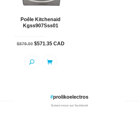
Poêle Kitchenaid
Kgss907Sss01
Le
Le
$
571.35
CAD
$
879.00
prix
prix
initial
actuel
était :
est :
$879.00.
$571.35.
#
prolikoelectros
Suivez-nous sur facebook