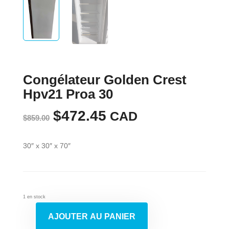
Congélateur Golden Crest
Hpv21 Proa 30
Le
$
472.45
Le
CAD
$
859.00
prix
prix
30″ x 30″ x 70″
initial
actuel
était :
est :
$859.00.
$472.45.
1 en stock
AJOUTER AU PANIER
quantité
de