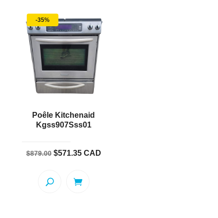
-35%
Poêle Kitchenaid
Kgss907Sss01
Le
Le
$
571.35
CAD
$
879.00
prix
prix
initial
actuel
était :
est :
$879.00.
$571.35.