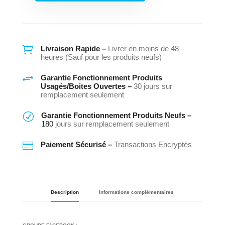
Congélateur
Golden
Crest
Hpv21
Proa

Livraison Rapide –
Livrer en moins de 48
30
heures (Sauf pour les produits neufs)
+
Garantie Fonctionnement Produits
Usagés/Boites Ouvertes –
30 jours sur
remplacement seulement
R
Garantie Fonctionnement Produits Neufs –
180
jours sur remplacement seulement

Paiement Sécurisé –
Transactions Encryptés
Description
Informations complémentaires