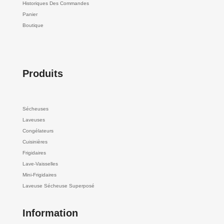
Historiques Des Commandes
Panier
Boutique
Produits
Sécheuses
Laveuses
Congélateurs
Cuisinières
Frigidaires
Lave-Vaisselles
Mini-Frigidaires
Laveuse Sécheuse Superposé
Information