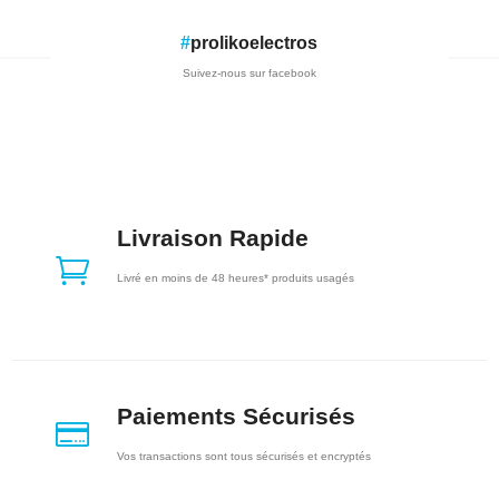
#
prolikoelectros
Suivez-nous sur facebook
Livraison Rapide

Livré en moins de 48 heures* produits usagés
Paiements Sécurisés

Vos transactions sont tous sécurisés et encryptés