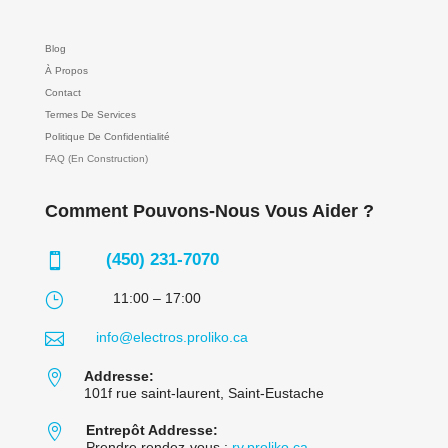
Blog
À Propos
Contact
Termes De Services
Politique De Confidentialité
FAQ (En Construction)
Comment Pouvons-Nous Vous Aider ?
(450) 231-7070

}
11:00 – 17:00

info@electros.proliko.ca

Addresse:
101f rue saint-laurent, Saint-Eustache

Entrepôt Addresse:
Prendre rendez-vous :
rv.proliko.ca