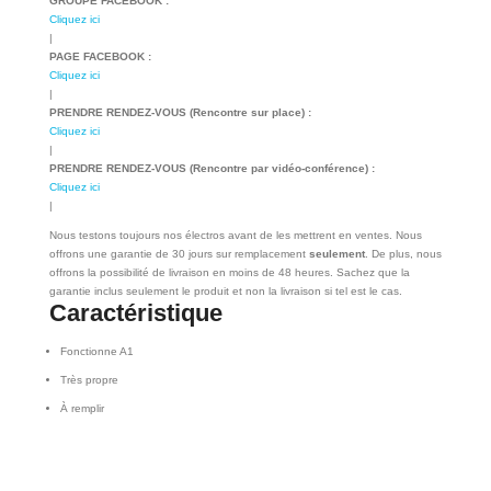
GROUPE FACEBOOK :
Cliquez ici
|
PAGE FACEBOOK :
Cliquez ici
|
PRENDRE RENDEZ-VOUS (Rencontre sur place) :
Cliquez ici
|
PRENDRE RENDEZ-VOUS (Rencontre par vidéo-conférence) :
Cliquez ici
|
Nous testons toujours nos électros avant de les mettrent en ventes. Nous
offrons une garantie de 30 jours sur remplacement
seulement
. De plus, nous
offrons la possibilité de livraison en moins de 48 heures. Sachez que la
garantie inclus seulement le produit et non la livraison si tel est le cas.
Caractéristique
Fonctionne A1
Très propre
À remplir