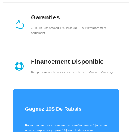
Garanties

30 jours (usagés) ou 180 jours (neuf) sur remplacement
seulement
Financement Disponible

Nos partenaires financières de confiance :
Affirm
et
Afterpay
Gagnez 10$ De Rabais
Restez au courant de nos toutes dernières mises à jours sur
notre entreprise et gagnez 10$ de rabais sur votre