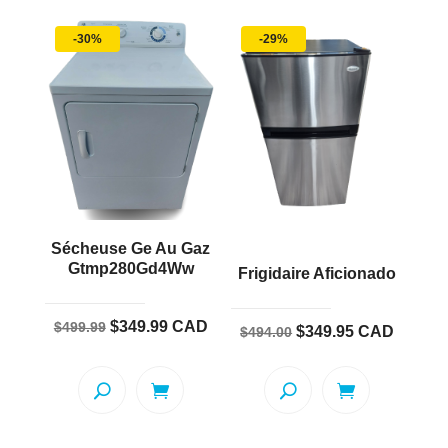
-30%
-29%
Sécheuse Ge Au Gaz
Gtmp280Gd4Ww
Frigidaire Aficionado
Le
Le
$
349.99
CAD
$
499.99
Le
Le
$
349.95
CAD
$
494.00
prix
prix
prix
prix
initial
actuel
initial
actuel
était :
est :
était :
est :
$499.99.
$349.99.
$494.00.
$349.95.