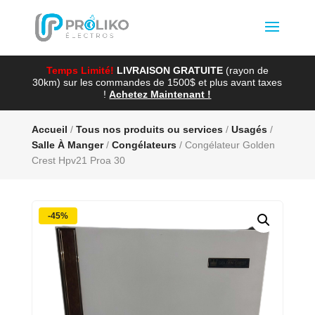
Temps Limité!
LIVRAISON GRATUITE
(rayon de
30km) sur les commandes de 1500$ et plus avant taxes
!
Achetez Maintenant !
Accueil
/
Tous nos produits ou services
/
Usagés
/
Salle À Manger
/
Congélateurs
/ Congélateur Golden
Crest Hpv21 Proa 30
-45%