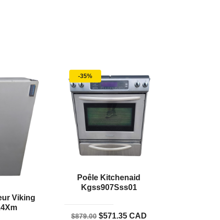
-35%
Poêle Kitchenaid
Kgss907Sss01
ur Viking
14Xm
Le
Le
$
571.35
CAD
$
879.00