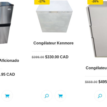
-17%
-26%
Congélateur Kenmore
Le
Le
$
330.00
CAD
$
399.00
 Aficionado
prix
prix
Congélateur
initial
actuel
Le
.95
CAD
était :
est :
prix
Le
$399.00.
$330.00.
$
495
$
669.00
l
actuel
prix
:
est :
initia
.00.
$349.95.
était 
$669