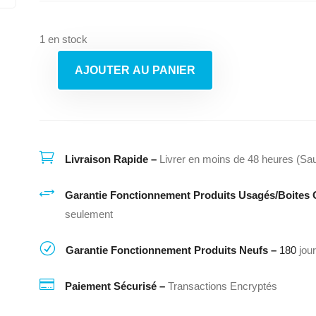
1 en stock
AJOUTER AU PANIER
quantité
de
Congélateur
Frigidaire

Livraison Rapide –
Livrer en moins de 48 heures (Sau
+
Garantie Fonctionnement Produits Usagés/Boites 
seulement
R
Garantie Fonctionnement Produits Neufs –
180
jou

Paiement Sécurisé –
Transactions Encryptés