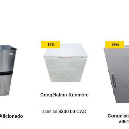
-17%
-55%
Congélateur Kenmore
Le
Le
$
330.00
CAD
$
399.00
Congélate
 Aficionado
prix
prix
V65
initial
actuel