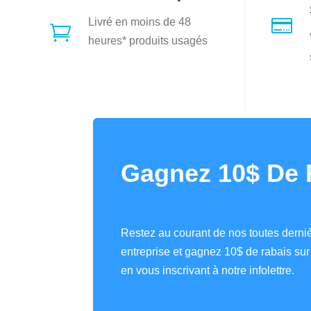

Livré en moins de 48

heures* produits usagés
Gagnez 10$ De 
Restez au courant de nos toutes derniè
entreprise et gagnez 10$ de rabais s
en vous inscrivant à notre infolettre.