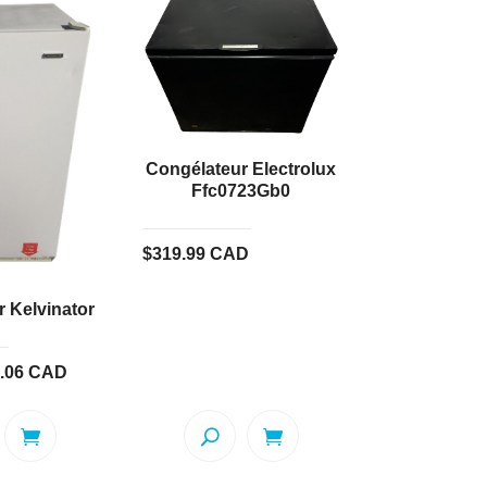
Congélateur Electrolux
Ffc0723Gb0
$
319.99
CAD
 Kelvinator
Le
.06
CAD
prix
l
actuel
:
est :
.00.
$495.06.