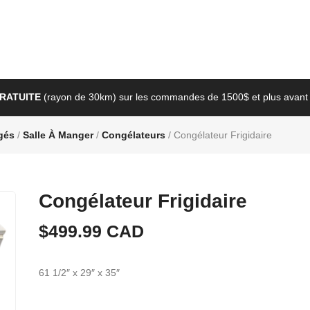
GRATUITE
(rayon de 30km) sur les commandes de 1500$ et plus avant 
gés
/
Salle À Manger
/
Congélateurs
/ Congélateur Frigidaire
Congélateur Frigidaire
$
499.99
CAD
61 1/2″ x 29″ x 35″