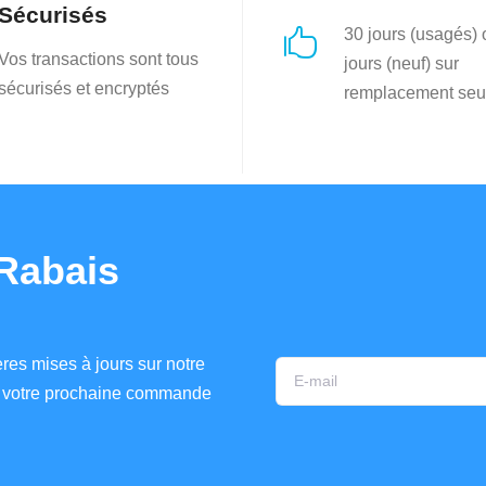
Sécurisés
30 jours (usagés)

Vos transactions sont tous
jours (neuf) sur
sécurisés et encryptés
remplacement seu
Rabais
res mises à jours sur notre
ur votre prochaine commande