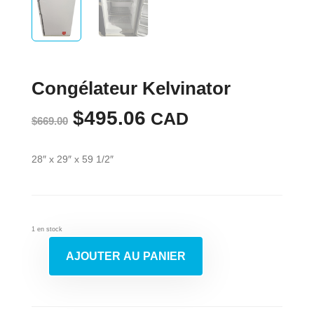
Congélateur Kelvinator
Le
$
495.06
Le
CAD
$
669.00
prix
prix
28″ x 29″ x 59 1/2″
initial
actuel
était :
est :
$669.00.
$495.06.
1 en stock
AJOUTER AU PANIER
quantité
de
Congélateur
Kelvinator