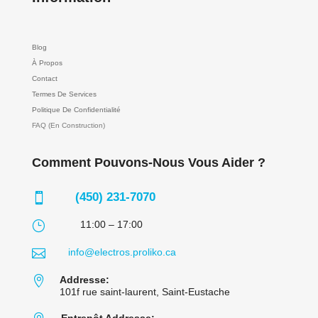
Blog
À Propos
Contact
Termes De Services
Politique De Confidentialité
FAQ (En Construction)
Comment Pouvons-Nous Vous Aider ?
(450) 231-7070

}
11:00 – 17:00

info@electros.proliko.ca

Addresse:
101f rue saint-laurent, Saint-Eustache