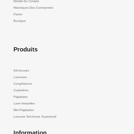
Détails Du Compte
Historiques Des Commandes
Panier
Boutique
Produits
Sécheuses
Laveuses
Congélateurs
Cuisinières
Frigidaires
Lave-Vaisselles
Mini-Frigidaires
Laveuse Sécheuse Superposé
Information