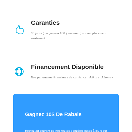
Garanties

30 jours (usagés) ou 180 jours (neuf) sur remplacement
seulement
Financement Disponible

Nos partenaires financières de confiance :
Affirm
et
Afterpay
Gagnez 10$ De Rabais
Restez au courant de nos toutes dernières mises à jours sur