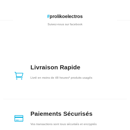
#
prolikoelectros
Suivez-nous sur facebook
Livraison Rapide

Livré en moins de 48 heures* produits usagés
Paiements Sécurisés

Vos transactions sont tous sécurisés et encryptés