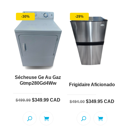
-30%
-29%
Sécheuse Ge Au Gaz
Gtmp280Gd4Ww
Frigidaire Aficionado
Le
Le
$
349.99
CAD
$
499.99
Le
Le
$
349.95
CAD
$
494.00
prix
prix
prix
prix
initial
actuel
initial
actuel
était :
est :
était :
est :
$499.99.
$349.99.