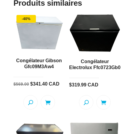
Produits similaires
-40%
Congélateur Gibson
Congélateur
Gfc09M3Aw4
Electrolux Ffc0723Gb0
Le
Le
$
341.40
CAD
$
569.00
$
319.99
CAD
prix
prix
initial
actuel
était :
est :
$569.00.
$341.40.