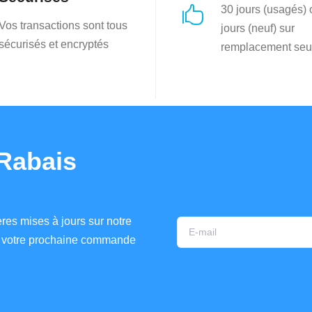
30 jours (usagés)

Vos transactions sont tous
jours (neuf) sur
sécurisés et encryptés
remplacement seu
Rabais
res mises à jours sur notre
ur votre prochaine commande