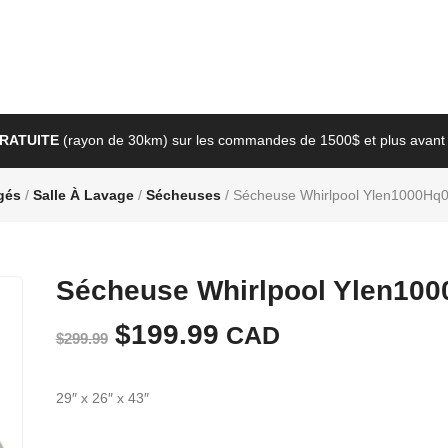
GRATUITE
(rayon de 30km) sur les commandes de 1500$ et plus avant 
gés
/
Salle À Lavage
/
Sécheuses
/ Sécheuse Whirlpool Ylen1000Hq
Sécheuse Whirlpool Ylen10
Le
$
199.99
Le
CAD
$
299.99
prix
prix
29″ x 26″ x 43″
initial
actuel
était :
est :