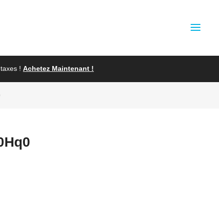
taxes !
Achetez Maintenant !
0
00Hq0