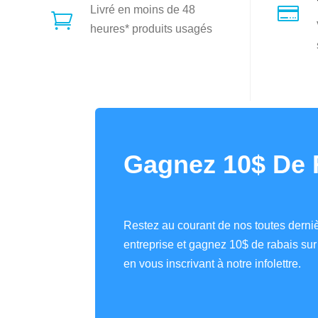

Livré en moins de 48

heures* produits usagés
Gagnez 10$ De 
Restez au courant de nos toutes derniè
entreprise et gagnez 10$ de rabais s
en vous inscrivant à notre infolettre.