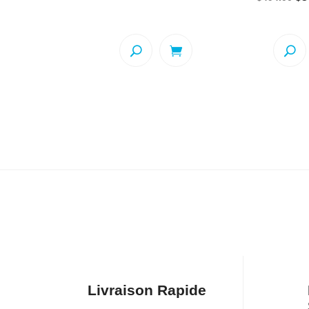
prix
prix
pr
initial
actuel
ini
était :
est :
éta
$499.99.
$349.99.
$4
Livraison Rapide