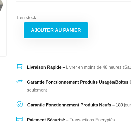
$299.99.
$199.99.
1 en stock
AJOUTER AU PANIER
quantité
de
Sécheuse
Whirlpool
Ylen1000Hq0

Livraison Rapide –
Livrer en moins de 48 heures (Sau
+
Garantie Fonctionnement Produits Usagés/Boites 
seulement
R
Garantie Fonctionnement Produits Neufs –
180
jou

Paiement Sécurisé –
Transactions Encryptés