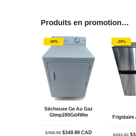
Produits en promotion…
-30%
-29%
Sécheuse Ge Au Gaz
Gtmp280Gd4Ww
Frigidaire
Le
Le
$
349.99
CAD
$
499.99
Le
$
3
$
494.00