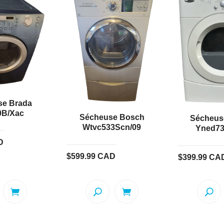
se Brada
0B/Xac
Sécheuse Bosch
Sécheus
Wtvc533Scn/09
Yned7
D
$
599.99
CAD
$
399.99
CA