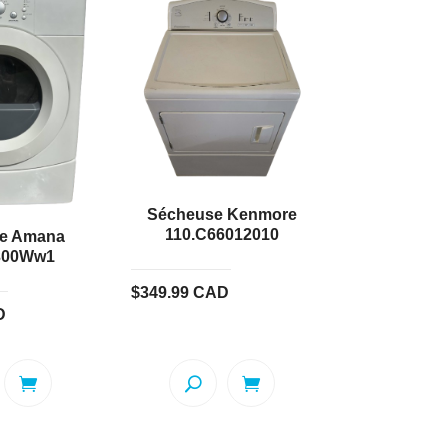
Sécheuse Kenmore
110.C66012010
e Amana
300Ww1
$
349.99
CAD
D