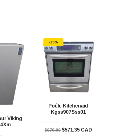
-35%
Poêle Kitchenaid
Kgss907Sss01
ur Viking
14Xm
Le
Le
$
571.35
CAD
$
879.00
prix
prix