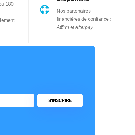
 ou 180

Nos partenaires
financières de confiance :
lement
Affirm
et
Afterpay
S'INSCRIRE